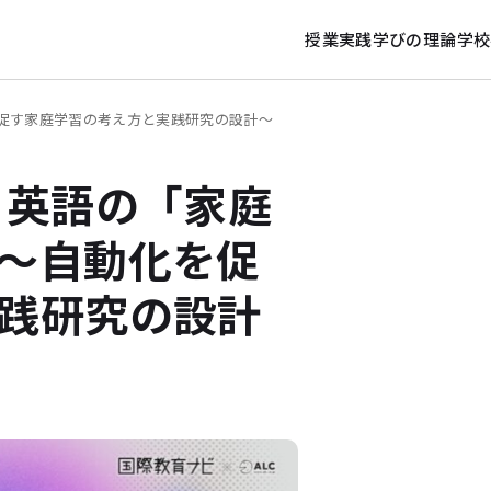
授業実践
学びの理論
学校
促す家庭学習の考え方と実践研究の設計～
 英語の「家庭
～自動化を促
践研究の設計