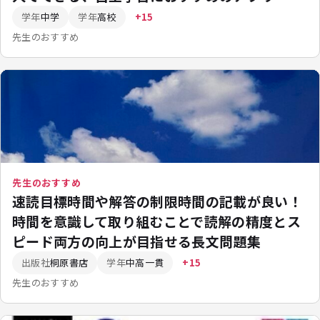
学年
中学
学年
高校
+15
先生のおすすめ
先生のおすすめ
速読目標時間や解答の制限時間の記載が良い！
時間を意識して取り組むことで読解の精度とス
ピード両方の向上が目指せる長文問題集
出版社
桐原書店
学年
中高一貫
+15
先生のおすすめ