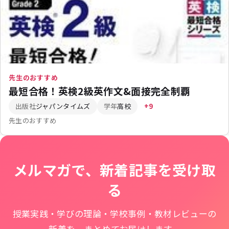
先生のおすすめ
最短合格！英検2級英作文&面接完全制覇
出版社
ジャパンタイムズ
学年
高校
+9
先生のおすすめ
メルマガで、新着記事を受け取
る
授業実践・学びの理論・学校事例・教材レビューの
新着を、まとめてお届けします。