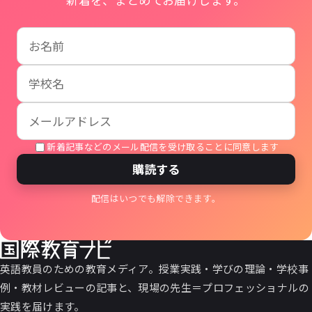
お名前
学校名
メールアドレス
新着記事などのメール配信を受け取ることに同意します
購読する
配信はいつでも解除できます。
英語教員のための教育メディア。授業実践・学びの理論・学校事
例・教材レビューの記事と、現場の先生＝プロフェッショナルの
実践を届けます。