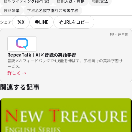
技能
ライティング(英作文)
技能
入試・資格
技能
文法
技能
語彙
学校名
名鉄学園杜若高等学校
X
LINE
URLをコピー
シェア
PR・運営元
RepeaTalk｜AI×音読の英語学習
音読×AIフィードバックで4技能を伸ばす、学校向けの英語学習サ
ービス。
詳しく →
関連する記事