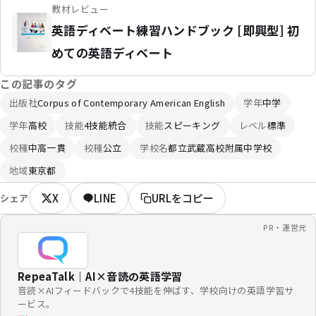
教材レビュー
英語ディベート練習ハンドブック [即興型] 初
めての英語ディベート
この記事のタグ
出版社
Corpus of Contemporary American English
学年
中学
学年
高校
技能
4技能統合
技能
スピーキング
レベル
標準
校種
中高一貫
校種
公立
学校名
都立武蔵高校附属中学校
地域
東京都
X
LINE
URLをコピー
シェア
PR・運営元
RepeaTalk｜AI×音読の英語学習
音読×AIフィードバックで4技能を伸ばす、学校向けの英語学習サ
ービス。