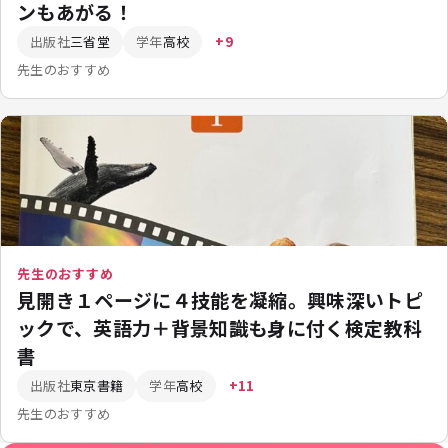
ンもあがる！
出版社
三省堂
学年
高校
+9
先生のおすすめ
先生のおすすめ
見開き１ページに４技能を凝縮。興味深いトピ
ックで、英語力＋背景知識も身に付く検定教科
書
出版社
東京書籍
学年
高校
+11
先生のおすすめ