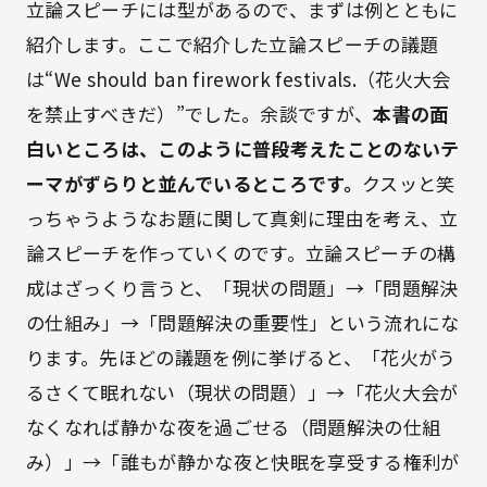
立論スピーチには型があるので、まずは例とともに
紹介します。ここで紹介した立論スピーチの議題
は“We should ban firework festivals.（花火大会
を禁止すべきだ）”でした。余談ですが、
本書の面
白いところは、このように普段考えたことのないテ
ーマがずらりと並んでいるところです。
クスッと笑
っちゃうようなお題に関して真剣に理由を考え、立
論スピーチを作っていくのです。立論スピーチの構
成はざっくり言うと、「現状の問題」→「問題解決
の仕組み」→「問題解決の重要性」という流れにな
ります。先ほどの議題を例に挙げると、「花火がう
るさくて眠れない（現状の問題）」→「花火大会が
なくなれば静かな夜を過ごせる（問題解決の仕組
み）」→「誰もが静かな夜と快眠を享受する権利が