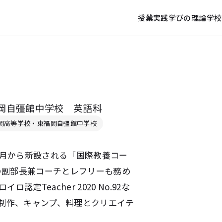
授業実践
学びの理論
学校
岡自彊館中学校 英語科
岡高等学校・東福岡自彊館中学校
4月から新設される「国際教養コー
の副部長兼コーチとレフリーも務め
19、ロイロ認定Teacher 2020 No.92な
曲制作、キャンプ、料理とクリエイテ