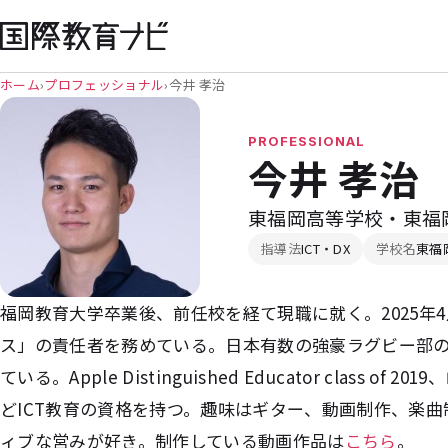
ホーム
›
プロフェッショナル
›
今井 孝治
PROFESSIONAL
今井 孝治
東福岡高等学校・東福
指導法
ICT・DX
学校名
東福
福岡教育大学卒業後、前任校を経て現職に就く。2025年
ス」の責任者を務めている。日本有数の強豪ラグビー部
ている。Apple Distinguished Educator class of 20
どICT教育の資格を持つ。趣味はギター、動画制作、楽
ィブな営みが好き。制作している動画作品は
こちら
。