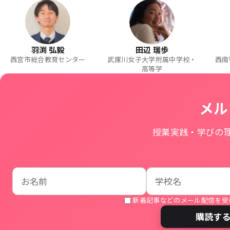
羽渕 弘毅
田辺 瑞歩
西宮市総合教育センター
武庫川女子大学附属中学校・
西南
高等学
メル
授業実践・学びの
お名前
学校名
メールアドレス
新着記事などのメール配信を受
購読す