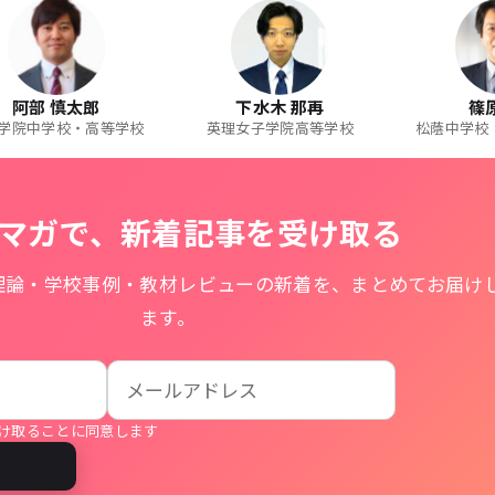
阿部 慎太郎
下水木 那再
篠
学院中学校・高等学校
英理女子学院高等学校
松蔭中学校
マガで、新着記事を受け取る
理論・学校事例・教材レビューの新着を、まとめてお届け
ます。
け取ることに同意します
る