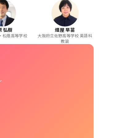
原 弘樹
畑屋 早苗
・松蔭高等学校
大阪府立佐野高等学校 英語科
教諭
し