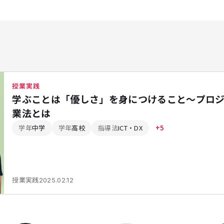
授業実践
学ぶことは「優しさ」を身につけること～プロジ
業法とは
学年
中学
学年
高校
指導法
ICT・DX
+5
授業実践
2025.02.12