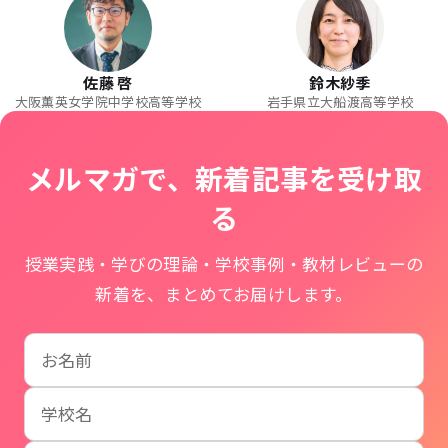
佐藤 啓
鈴木紗季
大阪薫英女学院中学校高等学校
岩手県立大船渡高等学校
メルマガで、新着記事を受け取
る
授業実践・学びの理論・学校事例・教材レビューの
新着を、まとめてお届けします。
お名前
学校名
メールアドレス