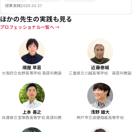
授業実践
2025.02.27
ほかの先生の実践も見る
プロフェッショナル一覧へ
畑屋 早苗
近藤泰城
大阪府立佐野高等学校 英語科教諭
三重県立川越高等学校 英語科教諭
上本 善之
浅野 雄大
兵庫県立宝塚西高等学校 英語科教
神戸市立須磨翔風高等学校