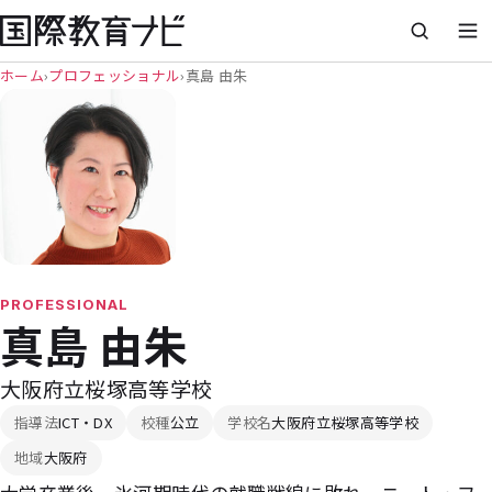
ホーム
›
プロフェッショナル
›
真島 由朱
PROFESSIONAL
真島 由朱
大阪府立桜塚高等学校
指導法
ICT・DX
校種
公立
学校名
大阪府立桜塚高等学校
地域
大阪府