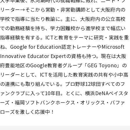
大学卒業後、氷河期時代の就職戦線に敗れ、ニート・フ
リーター→そこから常勤・非常勤講師として大阪府内の
学校で指導に当たり教諭に。主に、大阪府内の公立高校
での勤務経験を持ち、学力困難校から進学校まで幅広い
指導経験を有する。ICTと教育をテーマに研究・実践を重
ね、Google for Education認定トレーナーやMicrosoft
Innovative Educator Expertの資格も持つ。現在は大阪
府豊能地区のGoogle教育者グループ「GEG Toyono」の
リーダーとして、ICTを活用した教育実践の共有や小中高
の連携にも取り組んでいる。プロ野球12球団すべてのフ
ァンクラブに入って10年目。とくに、横浜DeNAベイスタ
ーズ・福岡ソフトバンクホークス・オリックス・バファ
ローズを激しく応援中！