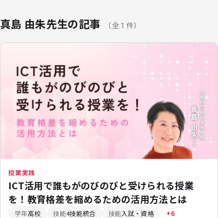
真島 由朱先生の記事
（全 1 件）
授業実践
ICT活用で誰もがのびのびと受けられる授業
を！教育格差を縮めるための活用方法とは
学年
高校
技能
4技能統合
技能
入試・資格
+6