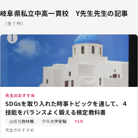
岐阜県私立中高一貫校 Y先生先生の記事
（全 1 件）
先生のおすすめ
SDGsを取り入れた時事トピックを通して、４
技能をバランスよく鍛える検定教科書
出版社
啓林館
学年
大学受験
+10
先生のおすすめ