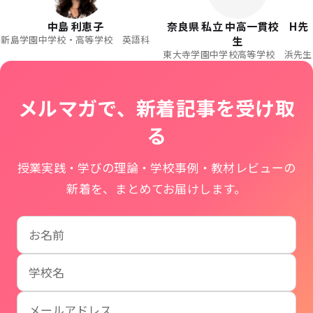
中島 利恵子
奈良県 私立 中高一貫校 H先
新島学園中学校・高等学校 英語科
生
東大寺学園中学校高等学校 浜先生
メルマガで、新着記事を受け取
る
授業実践・学びの理論・学校事例・教材レビューの
新着を、まとめてお届けします。
お名前
学校名
メールアドレス