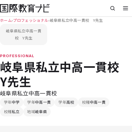
ホーム
›
プロフェッショナル
›
岐阜県私立中高一貫校 Y先生
岐阜県私立中高一貫
校 Y先生
PROFESSIONAL
岐阜県私立中高一貫校
Y先生
岐阜県私立中高一貫校
学年
中学
学年
中高一貫
学年
高校
校種
中高一貫
校種
私立
地域
岐阜県