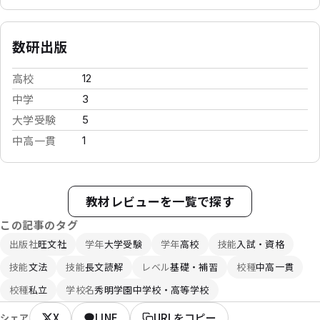
数研出版
高校
12
中学
3
大学受験
5
中高一貫
1
教材レビューを一覧で探す
この記事のタグ
出版社
旺文社
学年
大学受験
学年
高校
技能
入試・資格
技能
文法
技能
長文読解
レベル
基礎・補習
校種
中高一貫
校種
私立
学校名
秀明学園中学校・高等学校
X
LINE
URLをコピー
シェア