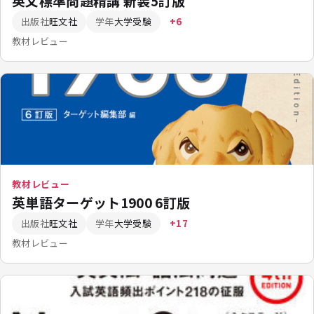
英文標準問題精講 新装5訂版
出版社
旺文社
学年
大学受験
+6
教材レビュー
教材レビュー
英単語ターゲット1900 6訂版
出版社
旺文社
学年
大学受験
+17
教材レビュー