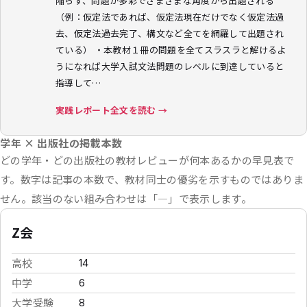
陥らず、問題が多彩でさまざまな角度から出題される
（例：仮定法であれば、仮定法現在だけでなく仮定法過
去、仮定法過去完了、構文など全てを網羅して出題され
ている） ・本教材１冊の問題を全てスラスラと解けるよ
うになれば大学入試文法問題のレベルに到達していると
指導して…
実践レポート全文を読む →
学年 × 出版社の掲載本数
どの学年・どの出版社の教材レビューが何本あるかの早見表で
す。数字は記事の本数で、教材同士の優劣を示すものではありま
せん。該当のない組み合わせは「—」で表示します。
Z会
高校
14
中学
6
大学受験
8