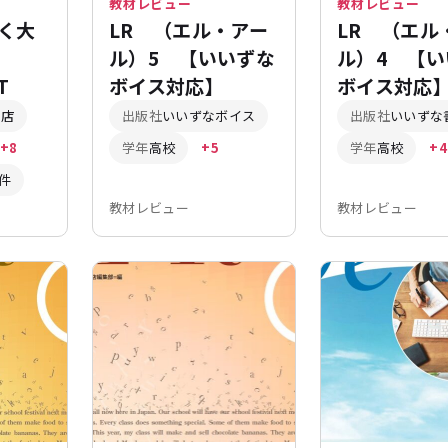
教材レビュー
教材レビュー
く大
LR （エル・アー
LR （エル
文
ル）5 【いいずな
ル）4 【い
T
ボイス対応】
ボイス対応
書店
出版社
いいずなボイス
出版社
いいずな
+8
学年
高校
+5
学年
高校
+4
件
教材レビュー
教材レビュー