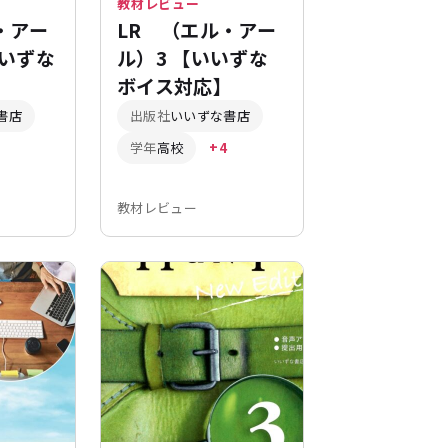
教材レビュー
・アー
LR （エル・アー
いずな
ル）3 【いいずな
】
ボイス対応】
書店
出版社
いいずな書店
学年
高校
+4
教材レビュー