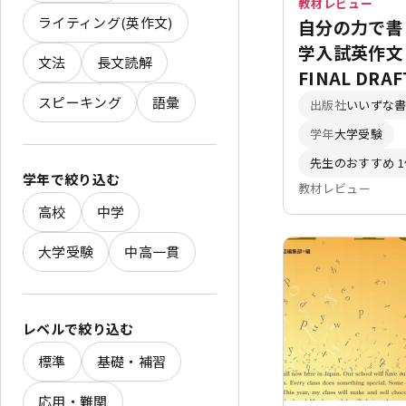
教材レビュー
ライティング(英作文)
自分の力で書
学入試英作
文法
長文読解
FINAL DRAF
スピーキング
語彙
出版社
いいずな
学年
大学受験
先生のおすすめ 1
学年で絞り込む
教材レビュー
高校
中学
大学受験
中高一貫
レベルで絞り込む
標準
基礎・補習
応用・難関