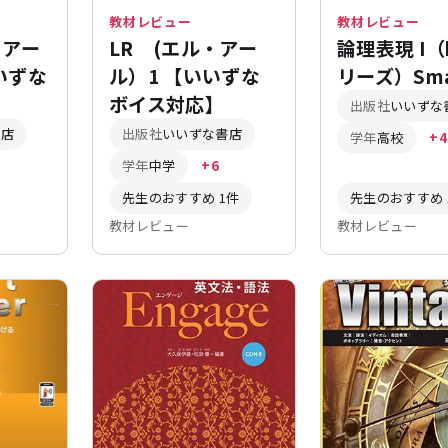
教材レビュー
教材レビュー
・アー
LR (エル・アー
論理表現 I（
いずな
ル）1 【いいずな
リーズ）Sma
ボイス対応】
出版社
いいずな
書店
出版社
いいずな書店
学年
高校
+4
学年
中学
+6
先生のおすすめ 1件
先生のおすすめ 
教材レビュー
教材レビュー