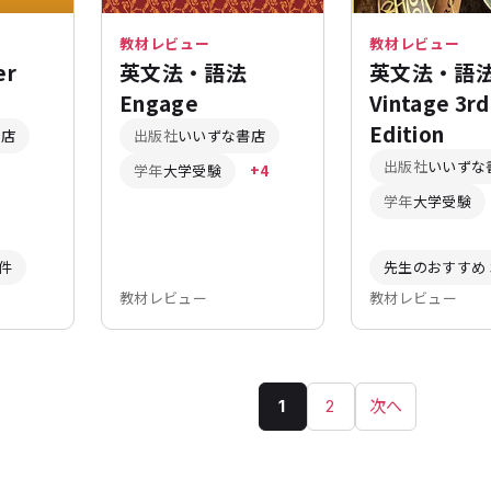
教材レビュー
教材レビュー
er
英文法・語法
英文法・語
Engage
Vintage 3rd
Edition
書店
出版社
いいずな書店
出版社
いいずな
学年
大学受験
+4
学年
大学受験
件
先生のおすすめ 
教材レビュー
教材レビュー
1
2
次へ
ペ
ー