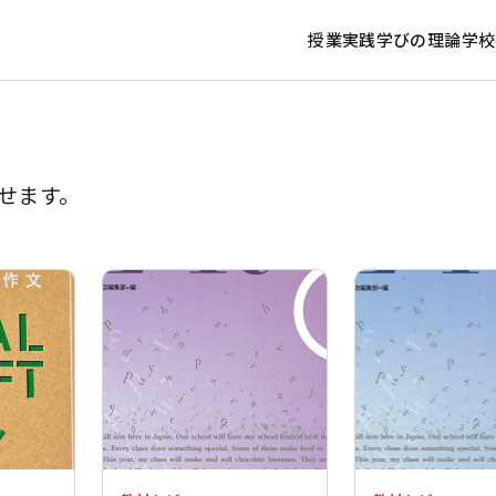
授業実践
学びの理論
学校
せます。