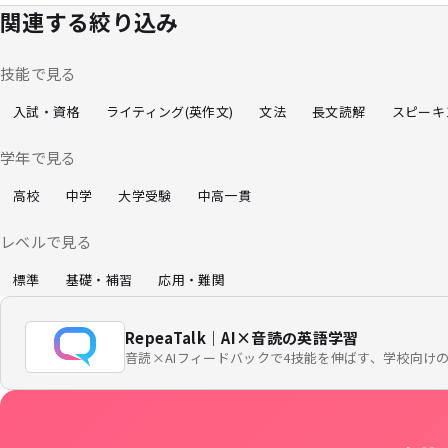
関連する絞り込み
技能で見る
入試・資格
ライティング(英作文)
文法
長文読解
スピーキ
学年で見る
高校
中学
大学受験
中高一貫
レベルで見る
標準
基礎・補習
応用・難関
RepeaTalk｜AI×音読の英語学習
音読×AIフィードバックで4技能を伸ばす、学校向け