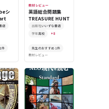
教材レビュー
beシ
英語総合問題集
rt
TREASURE HUNT
書店
出版社
いいずな書店
学年
高校
+8
1件
先生のおすすめ 1件
教材レビュー