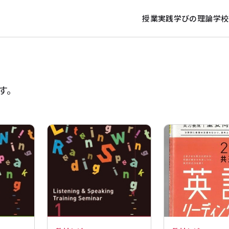
授業実践
学びの理論
学校
す。