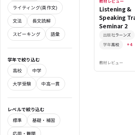
教材レビュー
ライティング(英作文)
Listening &
Speaking Tr
文法
長文読解
Seminar 2
スピーキング
語彙
出版社
ラーンズ
学年
高校
+4
学年で絞り込む
教材レビュー
高校
中学
大学受験
中高一貫
レベルで絞り込む
標準
基礎・補習
応用・難関