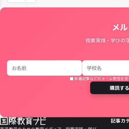
メル
授業実践・学びの
お名前
学校名
メールアドレス
新着記事などのメール配信を受
購読す
記事カ
英語教員のための教育メディア。授業実践・学び