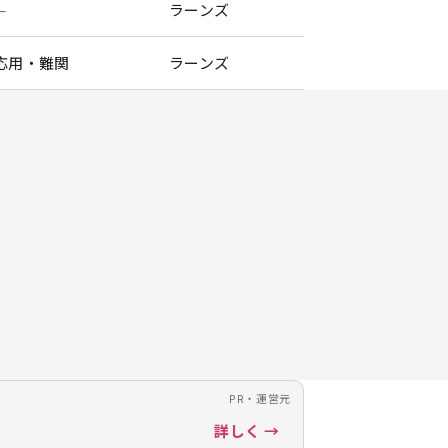
—
ラーンズ
応用・難関
ラーンズ
PR・運営元
詳しく →