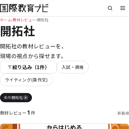
ホーム
›
教材レビュー
›
開拓社
開拓社
開拓社の教材レビューを、
現場の視点から探せます。
絞り込み（1件）
入試・資格
ライティング(英作文)
条件
開拓社
1
教材レビュー
件
新着順