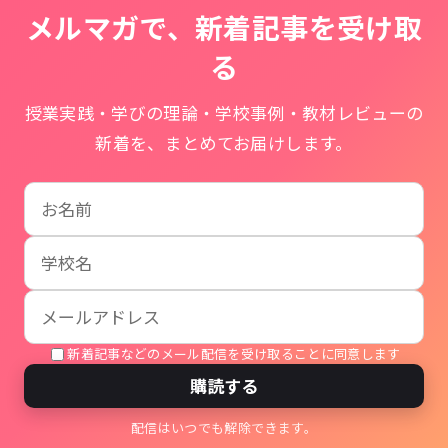
メルマガで、新着記事を受け取
る
授業実践・学びの理論・学校事例・教材レビューの
新着を、まとめてお届けします。
お名前
学校名
メールアドレス
新着記事などのメール配信を受け取ることに同意します
購読する
配信はいつでも解除できます。