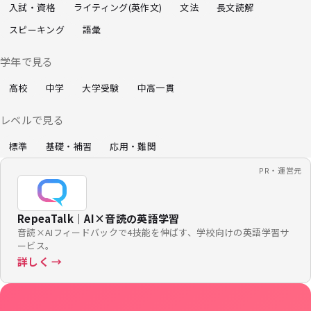
入試・資格
ライティング(英作文)
文法
長文読解
スピーキング
語彙
学年で見る
高校
中学
大学受験
中高一貫
レベルで見る
標準
基礎・補習
応用・難関
PR・運営元
RepeaTalk｜AI×音読の英語学習
音読×AIフィードバックで4技能を伸ばす、学校向けの英語学習サ
ービス。
詳しく →