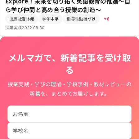
Explore！未来を切り拓く英語教育の推進～自
ら学び仲間と高め合う授業の創造～
出版社
啓林館
学年
中学
指導法
動機づけ
+6
授業実践
2022.08.30
メルマガで、新着記事を受け取
る
授業実践・学びの理論・学校事例・教材レビューの
新着を、まとめてお届けします。
お名前
学校名
メールアドレス