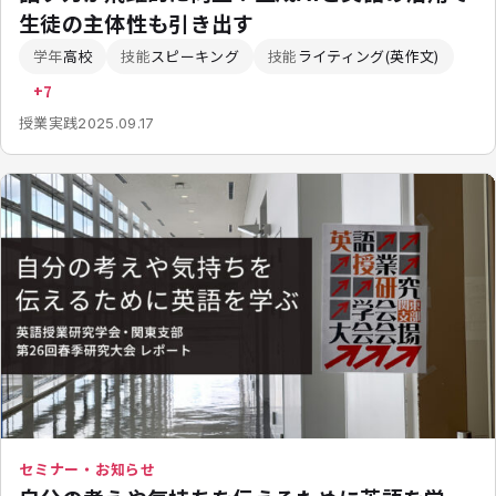
生徒の主体性も引き出す
学年
高校
技能
スピーキング
技能
ライティング(英作文)
+7
授業実践
2025.09.17
セミナー・お知らせ