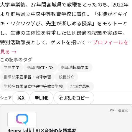
大学卒業後、27年間宮城県で教鞭をとったのち、2022年
より群馬県立中央中等教育学校に着任。「生徒がイキイ
キ・ワクワク学び、先生が楽しめる授業」をモットーと
し、生徒の主体性を尊重した個別最適な授業を実践中。
特別活動部長として、ゲストを招いて…
プロフィールを
見る →
この記事のタグ
学年
中学
指導法
ICT・DX
指導法
協働学習
指導法
家庭学習・自律学習
校種
公立
学校名
群馬県立中央中等教育学校
地域
群馬県
X
LINE
URLをコピー
シェア
PR・運営元
RepeaTalk｜AI×音読の英語学習