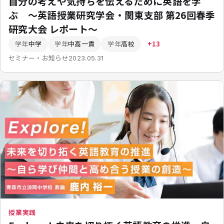
自分の考えや気持ちを伝えるために英語を学
ぶ 〜英語授業研究学会・関東支部 第26回春季
研究大会 レポート〜
学年
中学
学年
中高一貫
学年
高校
+13
セミナー・お知らせ
2023.05.31
授業実践