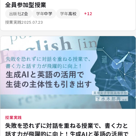
全員参加型授業
出版社
Z会
学年
中学
学年
高校
+12
授業実践
2025.07.23
授業実践
失敗を恐れずに対話を重ねる授業で、書く力と
話す力が飛躍的に向上！生成AIと英語の活用で