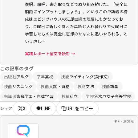
復唱、暗唱、書き取りなどで取り組み続けた。「完全に
脳内にインプットしましょう」、というこの単語帳の構
成はエビングハウスの忘却曲線の理屈にもかなってお
り、金曜日に新しく覚えた単語と入れ替わりで火曜日に
学習したものは完全に忘却のかなたに追いやられる、と
いう虚し…
実践レポート全文を読む →
この記事のタグ
出版社
アルク
学年
高校
技能
ライティング(英作文)
技能
リスニング
技能
入試・資格
技能
文法
技能
語彙
指導法
家庭学習・自律学習
校種
私立
学校名
水戸女子高等学校
X
LINE
URLをコピー
シェア
PR・運営元