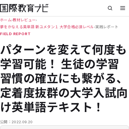
ホーム
›
教材レビュー
›
夢をかなえる英単語 新ユメタン１ 大学合格必須レベル
›
実践レポート
FIELD REPORT
パターンを変えて何度も
学習可能！ 生徒の学習
習慣の確立にも繋がる、
定着度抜群の大学入試向
け英単語テキスト！
公開：
2022.09.20