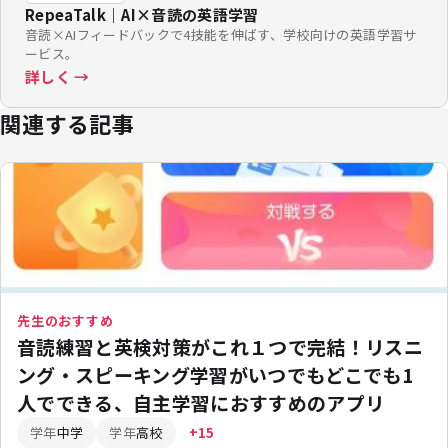
RepeaTalk｜AI×音読の英語学習
音読×AIフィードバックで4技能を伸ばす、学校向けの英語学習サ
ービス。
詳しく →
関連する記事
先生のおすすめ
音読練習と英検対策がこれ１つで完結！リスニ
ング・スピーキング学習がいつでもどこでも1
人でできる、自主学習におすすめのアプリ
学年
中学
学年
高校
+15