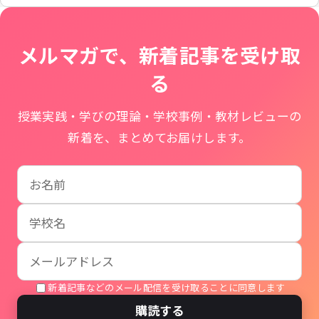
メルマガで、新着記事を受け取
る
授業実践・学びの理論・学校事例・教材レビューの
新着を、まとめてお届けします。
お名前
学校名
メールアドレス
新着記事などのメール配信を受け取ることに同意します
購読する