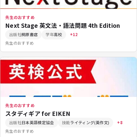
先生のおすすめ
Next Stage 英文法・語法問題 4th Edition
出版社
桐原書店
学年
高校
+12
先生のおすすめ
先生のおすすめ
スタディギア for EIKEN
出版社
日本英語検定協会
技能
ライティング(英作文)
+8
先生のおすすめ