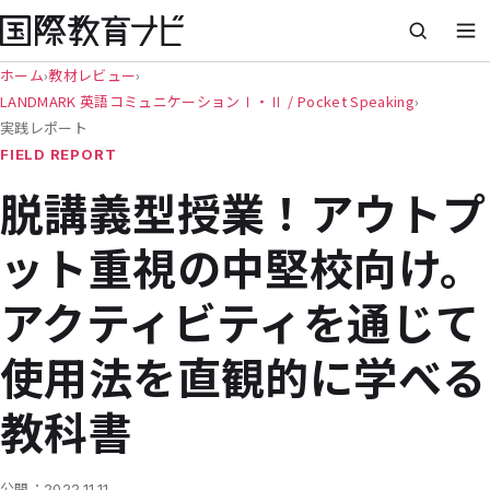
ホーム
›
教材レビュー
›
LANDMARK 英語コミュニケーションⅠ・Ⅱ / Pocket Speaking
›
実践レポート
FIELD REPORT
脱講義型授業！アウトプ
ット重視の中堅校向け。
アクティビティを通じて
使用法を直観的に学べる
教科書
公開：
2022.11.11