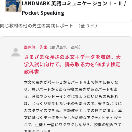
LANDMARK 英語コミュニケーションⅠ・Ⅱ /
Pocket Speaking
同じ教材の他の先生の実践レポート
（全 3 件）
西原隆一先生
（鹿児島第一高校）
さまざまな長さの本文＋データを収録。大
学入試に向けて、読み取る力を伸ばす検定
教科書
本文の長さがパート１からパート４まで徐々に長くな
り、短いパートからある程度の長さがあるパートもあ
る。音読やシャドーイングにちょうどいいものもあれ
ば、じっくり読ませたいものもあるので、好きなように
カスタマイズできる。音読教材としての良さに加え、本
文に基づくデータを生かした活発なアクティビティも行
えて、生徒と一緒にワクワクしながら、授業の組み立て
を考えていける。