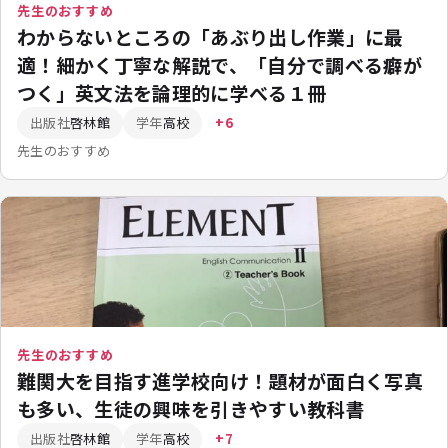
先生のおすすめ
わからないところの「あぶり出し作業」に最
適！細かく丁寧な解説で、「自分で調べる癖が
つく」英文法を論理的に学べる１冊
出版社
啓林館
学年
高校
+6
先生のおすすめ
先生のおすすめ
難関大を目指す進学校向け！題材が面白く写真
も多い、生徒の興味を引きやすい教科書
出版社
啓林館
学年
高校
+7