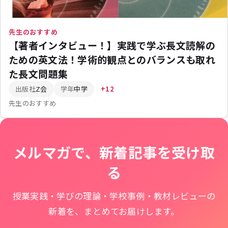
先生のおすすめ
【著者インタビュー！】実践で学ぶ長文読解の
ための英文法！学術的観点とのバランスも取れ
た長文問題集
出版社
Z会
学年
中学
+12
先生のおすすめ
メルマガで、新着記事を受け取
る
授業実践・学びの理論・学校事例・教材レビューの
新着を、まとめてお届けします。