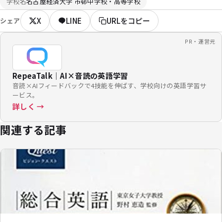
学校名
名古屋経済大学 市邨中学校・高等学校
X
LINE
URLをコピー
シェア
PR・運営元
RepeaTalk｜AI×音読の英語学習
音読×AIフィードバックで4技能を伸ばす、学校向けの英語学習サ
ービス。
詳しく →
関連する記事