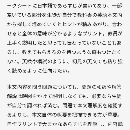
ークシートに
日本語であらすじ
が書いてあり、一部
空いている部分を生徒が自分で教科書の英語本文内
から探して埋めていくとヒントが積みあがり、合わ
せると全体の意味が分かるようなプリント。教員が
上手く説明したと思っても伝わっていないこともあ
るし、教えてもらえるのを待つような癖もつけ
た
く
ない。英検や模試のように、初見
の英文
でも
粘り強
く
読めるように仕向けたい。
本文内容を問う問題についても、問題の和訳や解答
解説は時間をかけて説明しなくても、必要なら生徒
が自分で調べれば済む。問題で本文理解度を確認す
るよりも、本文自体の
概要を把握
できる方が重要。
自作プリントで
大まかなあらすじ
を理解し、内容読