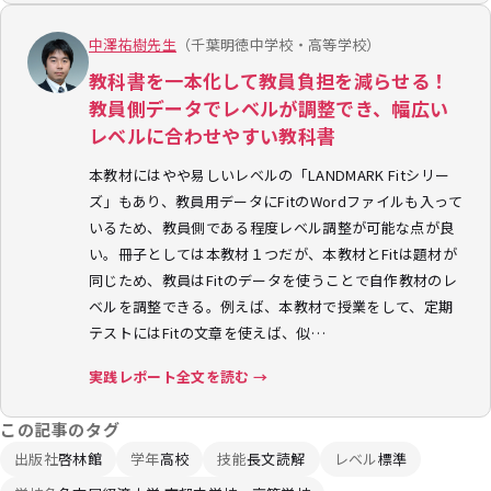
中澤祐樹先生
（千葉明徳中学校・高等学校）
教科書を一本化して教員負担を減らせる！
教員側データでレベルが調整でき、幅広い
レベルに合わせやすい教科書
本教材にはやや易しいレベルの「LANDMARK Fitシリー
ズ」もあり、教員用データにFitのWordファイルも入って
いるため、教員側である程度レベル調整が可能な点が良
い。冊子としては本教材１つだが、本教材とFitは題材が
同じため、教員はFitのデータを使うことで自作教材のレ
ベルを調整できる。例えば、本教材で授業をして、定期
テストにはFitの文章を使えば、似…
実践レポート全文を読む →
この記事のタグ
出版社
啓林館
学年
高校
技能
長文読解
レベル
標準