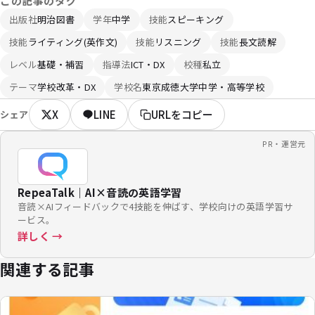
この記事のタグ
出版社
明治図書
学年
中学
技能
スピーキング
技能
ライティング(英作文)
技能
リスニング
技能
長文読解
レベル
基礎・補習
指導法
ICT・DX
校種
私立
テーマ
学校改革・DX
学校名
東京成徳大学中学・高等学校
X
LINE
URLをコピー
シェア
PR・運営元
RepeaTalk｜AI×音読の英語学習
音読×AIフィードバックで4技能を伸ばす、学校向けの英語学習サ
ービス。
詳しく →
関連する記事