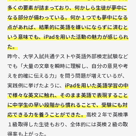
多くの要素が詰まっており、何かしら生徒が夢中に
なる部分が備わっている。何か１つでも夢中になる
点があれば、結果的に英語を嫌いにならずに済むと
いう意味でも、iPadを用いた活動の魅力が感じられ
た。
昨今、大学入試共通テストや英語外部検定試験など
でも「大量の文章を瞬時に理解し、自分の意見や考
えを的確に伝える力」を問う問題が増えているが、
実践例に挙げたように、
iPadを用いた英語学習の中
で様々な英文に触れ、そのまま英語で表現すること
に中学生の早い段階から慣れることで、受験にも対
応できる力を養うことができた。
高校２年で英検準
１級取得した生徒もおり、全体的には英検２級の取
得率も上がった。