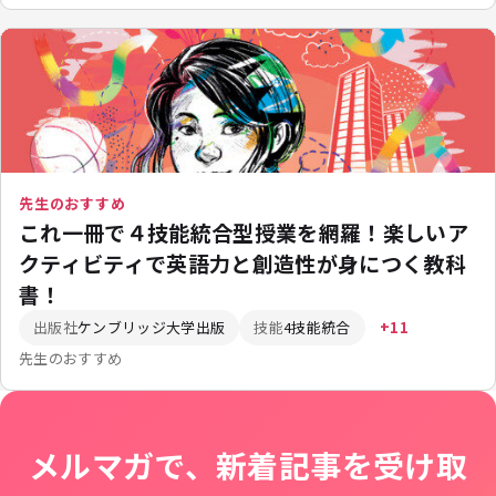
先生のおすすめ
これ一冊で４技能統合型授業を網羅！楽しいア
クティビティで英語力と創造性が身につく教科
書！
出版社
ケンブリッジ大学出版
技能
4技能統合
+11
先生のおすすめ
メルマガで、新着記事を受け取