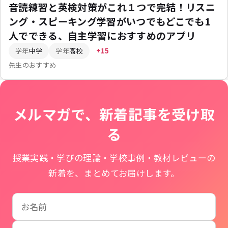
音読練習と英検対策がこれ１つで完結！リスニ
ング・スピーキング学習がいつでもどこでも1
人でできる、自主学習におすすめのアプリ
学年
中学
学年
高校
+15
先生のおすすめ
メルマガで、新着記事を受け取
る
授業実践・学びの理論・学校事例・教材レビューの
新着を、まとめてお届けします。
お名前
学校名
メールアドレス