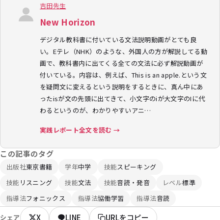
吉田先生
New Horizon
デジタル教科書に付いている文法説明動画がとても良
い。Eテレ（NHK）のような、外国人の方が解説してる動
画で、教科書内に出てくる全ての文法に必ず解説動画が
付いている。内容は、例えば、This is an apple.という文
を疑問文に変えるという説明をするときに、真ん中にあ
ったisが文の先頭に出てきて、小文字のiが大文字のIに代
わるというのが、わかりやすいアニ…
実践レポート全文を読む →
この記事のタグ
出版社
東京書籍
学年
中学
技能
スピーキング
技能
リスニング
技能
文法
技能
音読・発音
レベル
標準
指導法
フォニックス
指導法
協働学習
指導法
音読
X
LINE
URLをコピー
シェア