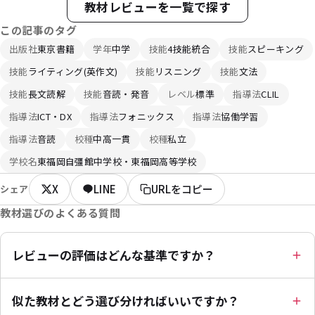
教材レビューを一覧で探す
この記事のタグ
出版社
東京書籍
学年
中学
技能
4技能統合
技能
スピーキング
技能
ライティング(英作文)
技能
リスニング
技能
文法
技能
長文読解
技能
音読・発音
レベル
標準
指導法
CLIL
指導法
ICT・DX
指導法
フォニックス
指導法
協働学習
指導法
音読
校種
中高一貫
校種
私立
学校名
東福岡自彊館中学校・東福岡高等学校
X
LINE
URLをコピー
シェア
教材選びのよくある質問
レビューの評価はどんな基準ですか？
似た教材とどう選び分ければいいですか？