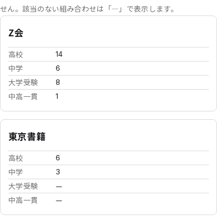
せん。該当のない組み合わせは「—」で表示します。
Z会
高校
14
中学
6
大学受験
8
中高一貫
1
東京書籍
高校
6
中学
3
大学受験
—
中高一貫
—