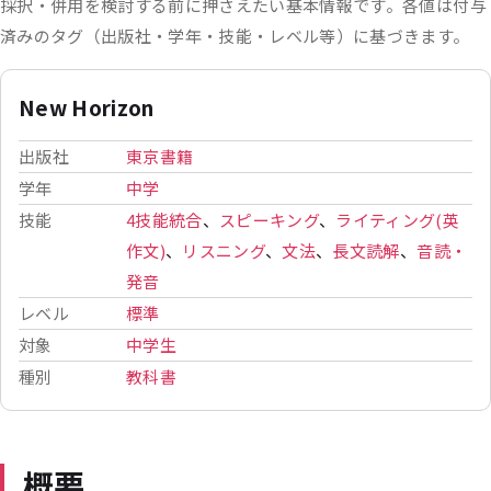
採択・併用を検討する前に押さえたい基本情報です。各値は付与
済みのタグ（出版社・学年・技能・レベル等）に基づきます。
New Horizon
出版社
東京書籍
学年
中学
技能
4技能統合
、
スピーキング
、
ライティング(英
作文)
、
リスニング
、
文法
、
長文読解
、
音読・
発音
レベル
標準
対象
中学生
種別
教科書
概要