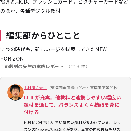
指導者用CD、フラッシュカード，ピクチャーカードなど
のほか，各種デジタル教材
編集部からひとこと
いつの時代も，新しい一歩を提案してきたNEW
HORIZON
この教材の先生の実践レポート
（全 3 件）
上村優介先生
（東福岡自彊館中学校・東福岡高等学校）
CLILが充実。他教科と連携しやすい幅広い
題材を通して、バランスよく４技能を身に
付ける
他教科と連携しやすい幅広い題材が扱われている。レッ
スンのPreview動画などがあり、本文の内容理解をリス