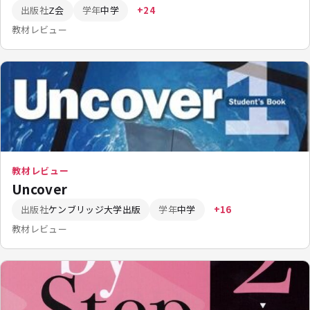
出版社
Z会
学年
中学
+24
教材レビュー
教材レビュー
Uncover
出版社
ケンブリッジ大学出版
学年
中学
+16
教材レビュー