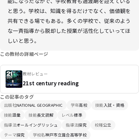
能になったなかで、学校教育も過渡期を迎えている
と思う。学校は、知識を得るだけでなく、価値観を
共有できる場でもある。多くの学校で、従来のよう
な一斉指導から脱却した授業が活性化していってほ
しいと思う。
この教材の詳細ページ
教材レビュー
21st century reading
この記事のタグ
出版社
NATIONAL GEOGRAPHIC
学年
高校
技能
入試・資格
技能
語彙
技能
長文読解
レベル
標準
指導法
オールイングリッシュ
指導法
探究
校種
公立
テーマ
探究
学校名
神戸市立葺合高等学校