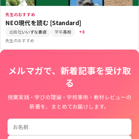
先生のおすすめ
NEO現代を読む [Standard]
出版社
いいずな書店
学年
高校
+8
先生のおすすめ
メルマガで、新着記事を受け取
る
授業実践・学びの理論・学校事例・教材レビューの
新着を、まとめてお届けします。
お名前
学校名
メールアドレス