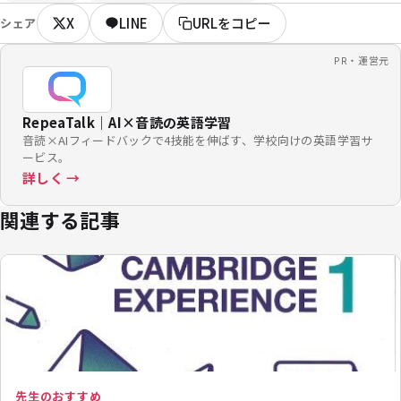
X
LINE
URLをコピー
シェア
PR・運営元
RepeaTalk｜AI×音読の英語学習
音読×AIフィードバックで4技能を伸ばす、学校向けの英語学習サ
ービス。
詳しく →
関連する記事
先生のおすすめ