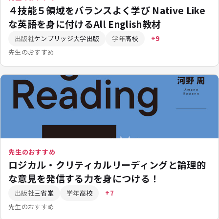
４技能５領域をバランスよく学び Native Like
な英語を身に付けるAll English教材
出版社
ケンブリッジ大学出版
学年
高校
+9
先生のおすすめ
先生のおすすめ
ロジカル・クリティカルリーディングと論理的
な意見を発信する力を身につける！
出版社
三省堂
学年
高校
+7
先生のおすすめ