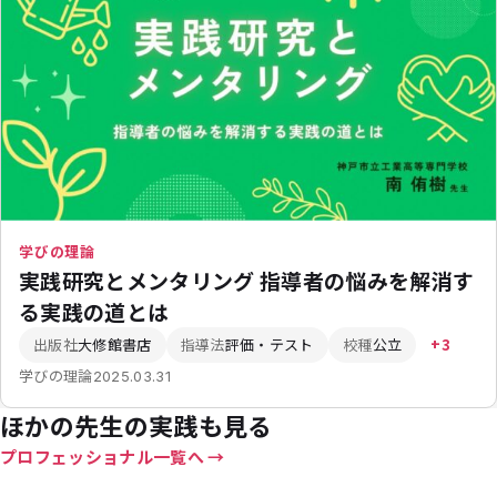
学びの理論
実践研究とメンタリング 指導者の悩みを解消す
る実践の道とは
出版社
大修館書店
指導法
評価・テスト
校種
公立
+3
学びの理論
2025.03.31
ほかの先生の実践も見る
プロフェッショナル一覧へ