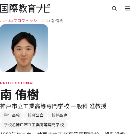
ホーム
›
プロフェッショナル
›
南 侑樹
PROFESSIONAL
南 侑樹
神戸市立工業高等専門学校 一般科 准教授
学年
高校
校種
公立
校種
高専
学校名
神戸市立工業高等専門学校