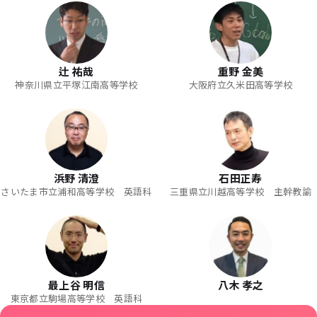
辻 祐哉
重野 金美
神奈川県立平塚江南高等学校
大阪府立久米田高等学校
浜野 清澄
石田正寿
さいたま市立浦和高等学校 英語科
三重県立川越高等学校 主幹教諭
最上谷 明信
八木 孝之
東京都立駒場高等学校 英語科