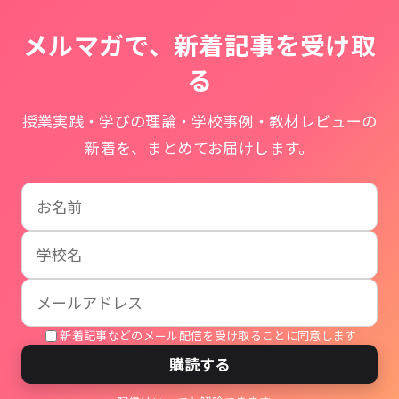
メルマガで、新着記事を受け取
る
授業実践・学びの理論・学校事例・教材レビューの
新着を、まとめてお届けします。
お名前
学校名
メールアドレス
新着記事などのメール配信を受け取ることに同意します
購読する