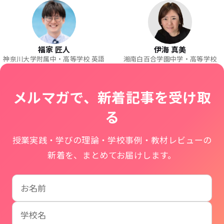
福家 匠人
伊海 真美
神奈川大学附属中・高等学校 英語
湘南白百合学園中学・高等学校
メルマガで、新着記事を受け取
る
授業実践・学びの理論・学校事例・教材レビューの
新着を、まとめてお届けします。
お名前
学校名
メールアドレス