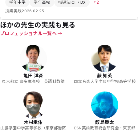
学年
中学
学年
高校
指導法
ICT・DX
+2
授業実践
2026.02.25
ほかの先生の実践も見る
プロフェッショナル一覧へ
亀田 洋斉
蕨 知英
東京都立 豊多摩高校 英語科教諭
国立音楽大学附属中学校高等学校
木村圭佑
鮫島慶太
山脇学園中学高等学校（東京都港区
ESN英語教育総合研究会・東京都