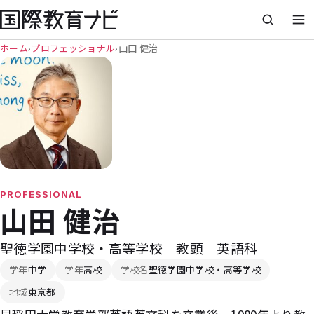
ホーム
›
プロフェッショナル
›
山田 健治
PROFESSIONAL
山田 健治
聖徳学園中学校・高等学校 教頭 英語科
学年
中学
学年
高校
学校名
聖徳学園中学校・高等学校
地域
東京都