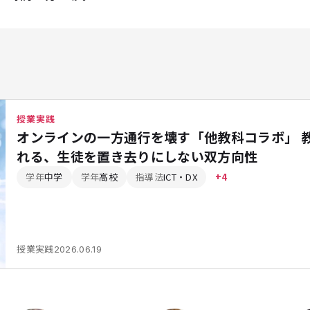
授業実践
オンラインの一方通行を壊す「他教科コラボ」 
れる、生徒を置き去りにしない双方向性
学年
中学
学年
高校
指導法
ICT・DX
+4
授業実践
2026.06.19