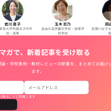
岩川 直子
玉木 志乃
田
家政大学附属女子中学
自由の森学園中学校・高等学
武庫川女子
校・高等
校学校
マガで、新着記事を受け取る
理論・学校事例・教材レビューの新着を、まとめてお届け
ます。
け取ることに同意します
る