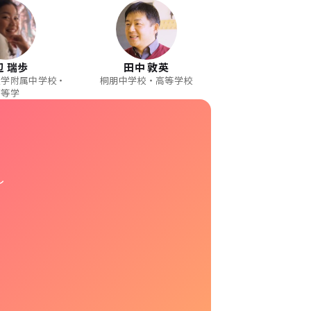
辺 瑞歩
田中 敦英
大学附属中学校・
桐朋中学校・高等学校
高等学
し