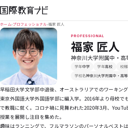
ホーム
›
プロフェッショナル
›
福家 匠人
PROFESSIONAL
福家 匠人
神奈川大学附属中・高
学年
中学
学年
高校
校種
学校名
神奈川大学附属中・高等
早稲田大学文学部中退後、オーストラリアでのワーキン
東京外国語大学外国語学部に編入学。2016年より母校
で教職に就く。コロナ禍に見舞われた2020年3月、YouTu
授業を展開し注目を集めた。
趣味はランニングで、フルマラソンのパーソナルベストは3