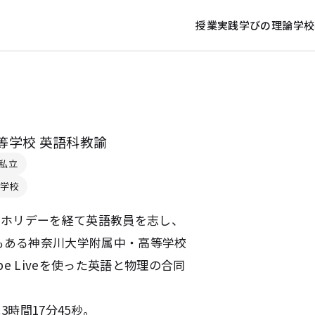
授業実践
学びの理論
学校
等学校 英語科教諭
私立
学校
グホリデーを経て英語教員を志し、
でもある神奈川大学附属中・高等学校
be Liveを使った英語と物理の合同
時間17分45秒。