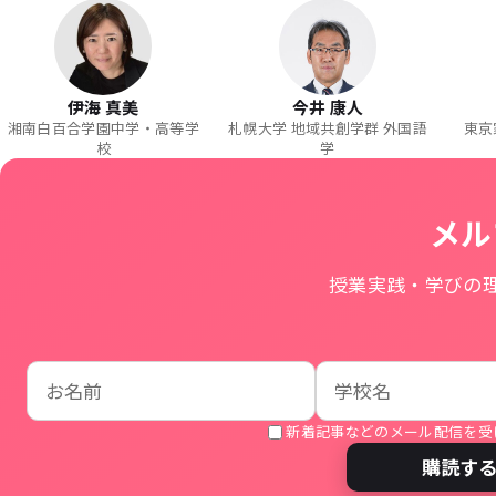
伊海 真美
今井 康人
湘南白百合学園中学・高等学
札幌大学 地域共創学群 外国語
東京
校
学
メル
授業実践・学びの
お名前
学校名
メールアドレス
新着記事などのメール配信を受
購読す