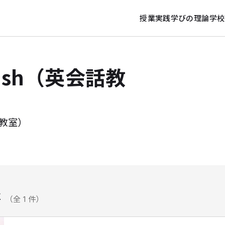
授業実践
学びの理論
学校
glish（英会話教
会話教室）
事
（全 1 件）