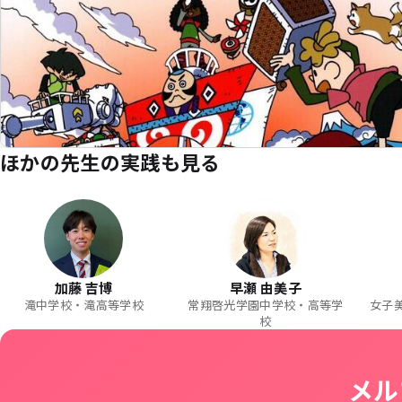
ほかの先生の実践も見る
加藤 吉博
早瀬 由美子
滝中学校・滝高等学校
常翔啓光学園中学校・高等学
女子
校
メル