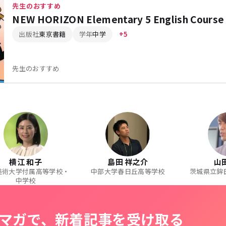
先生のおすすめ
NEW HORIZON Elementary 5 English Course
出版社
東京書籍
学年
中学
+5
先生のおすすめ
横江 和子
島田 祥之介
山
美術大学付属高等学校・
中部大学春日丘高等学校
茨城県立鉾
中学校
マガで、新着記事を受け取る