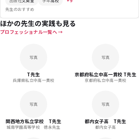
出版社
文英堂
学年
高校
+9
先生のおすすめ
ほかの先生の実践も見る
プロフェッショナル一覧へ
写真
写真
T先生
京都府私立中高一貫校 T先生
兵庫県私立中高一貫校
京都府私立中高一貫校
写真
写真
関西地方私立学校 T先生
都内女子高 T先生
城南学園高等学校 徳永先生
都内女子高