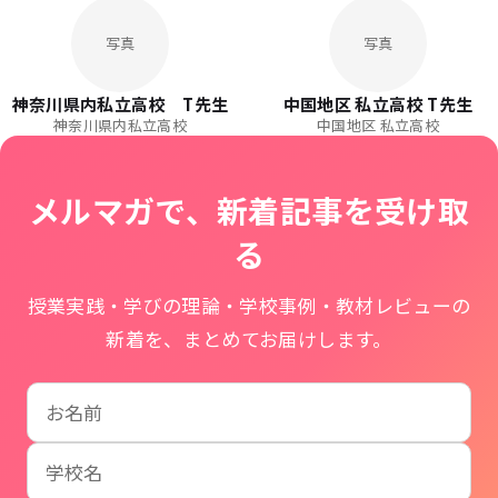
写真
写真
神奈川県内私立高校 T先生
中国地区 私立高校 T先生
神奈川県内私立高校
中国地区 私立高校
メルマガで、新着記事を受け取
る
授業実践・学びの理論・学校事例・教材レビューの
新着を、まとめてお届けします。
お名前
学校名
メールアドレス