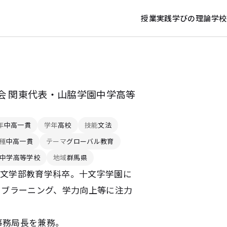
授業実践
学びの理論
学校
会 関東代表・山脇学園中学高等
年
中高一貫
学年
高校
技能
文法
種
中高一貫
テーマ
グローバル教育
中学高等学校
地域
群馬県
学文学部教育学科卒。十文字学園に
ィブラーニング、学力向上等に注力
事務局長を兼務。