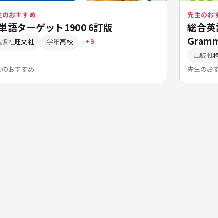
生のおすすめ
先生のお
単語ターゲット1900 6訂版
総合英語 
Gramm
出版社
旺文社
学年
高校
+9
出版社
生のおすすめ
先生のお