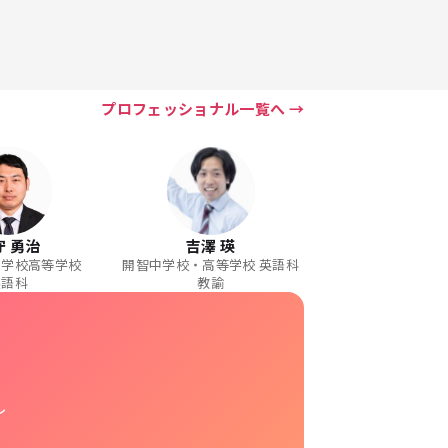
プロフェッショナル一覧へ
守 勇治
吉澤 瑛
中学校高等学校
開智中学校・高等学校 英語科
英語科
教諭
し