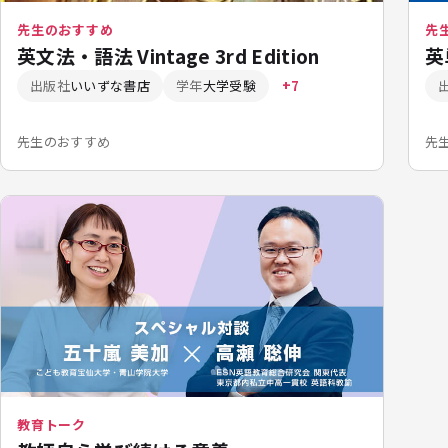
先生のおすすめ
先
英文法・語法 Vintage 3rd Edition
英
出版社
いいずな書店
学年
大学受験
+7
先生のおすすめ
先
教育トーク