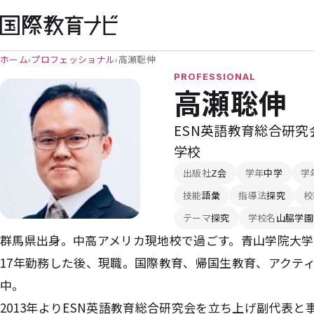
ホーム
›
プロフェッショナル
›
高瀬聡伸
PROFESSIONAL
高瀬聡伸
ESN英語教育総合研究
学校
出版社
Z会
学年
中学
学
技能
語彙
指導法
探究
校
テーマ
探究
学校名
山脇学園
群馬県出身。中高アメリカ現地校で過ごす。青山学院大
17年勤務した後、現職。国際教育、帰国生教育、アクテ
中。
2013年よりESN英語教育総合研究会を立ち上げ副代表と