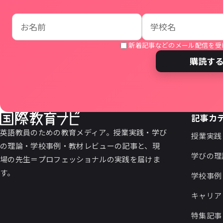
お名前
学校名
メールアドレス
新着記事などのメール配信を受
購読す
記事カ
英語教員のための教育メディア。授業実践・学び
授業実践
の理論・学校事例・教材レビューの記事と、現
学びの理
場の先生＝プロフェッショナルの実践を届けま
す。
学校事例
キャリア
特集記事