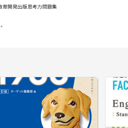
員。教育開発出版思考力問題集
カ。