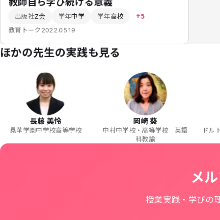
教師自ら学び続ける意義
出版社
Z会
学年
中学
学年
高校
+5
教育トーク
2022.05.19
ほかの先生の実践も見る
長藤 美怜
岡崎 葵
晃華学園中学校高等学校
中村中学校・高等学校 英語
ドル
科教諭
メル
授業実践・学びの