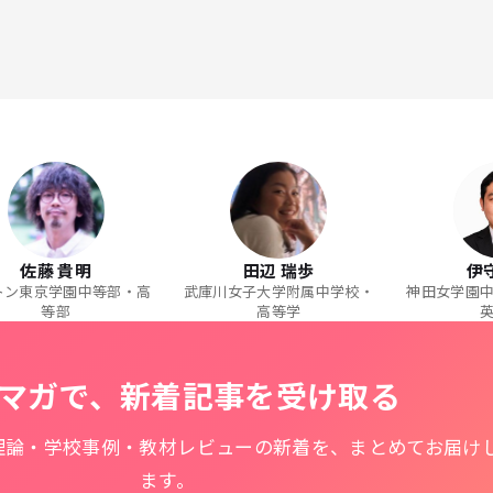
佐藤 貴明
田辺 瑞歩
伊
トン東京学園中等部・高
武庫川女子大学附属中学校・
神田女学園
等部
高等学
マガで、新着記事を受け取る
理論・学校事例・教材レビューの新着を、まとめてお届け
ます。