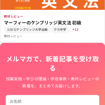
教材レビュー
マーフィーのケンブリッジ英文法 初級
出版社
ケンブリッジ大学出版
学年
中学
+12
教材レビュー
メルマガで、新着記事を受け取
る
授業実践・学びの理論・学校事例・教材レビューの
新着を、まとめてお届けします。
お名前
学校名
メールアドレス