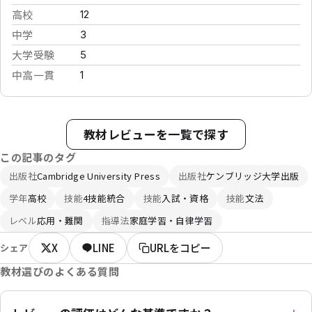
高校
12
中学
3
大学受験
5
中高一貫
1
教材レビューを一覧で探す
この記事のタグ
出版社
Cambridge University Press
出版社
ケンブリッジ大学出版
学年
高校
技能
4技能統合
技能
入試・資格
技能
文法
レベル
応用・難関
指導法
家庭学習・自律学習
X
LINE
URLをコピー
シェア
教材選びのよくある質問