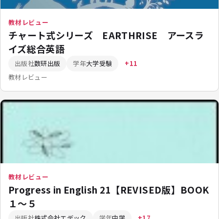
教材レビュー
チャート式シリーズ EARTHRISE アースラ
イズ総合英語
出版社
数研出版
学年
大学受験
+11
教材レビュー
教材レビュー
Progress in English 21【REVISED版】BOOK
１～５
出版社
株式会社エデック
学年
中学
+17