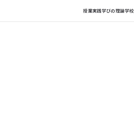
授業実践
学びの理論
学校