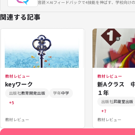
音読×AIフィードバックで4技能を伸ばす、学校向け
関連する記事
教材レビュー
教材レビュー
keyワーク
新Aクラス 
１年
出版社
教育開発出版
学年
中学
出版社
昇龍堂出版
+5
+7
教材レビュー
教材レビュー