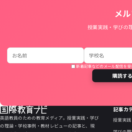
メル
授業実践・学びの
お名前
学校名
メールアドレス
新着記事などのメール配信を受
購読す
記事カ
英語教員のための教育メディア。授業実践・学び
授業実践
の理論・学校事例・教材レビューの記事と、現
学びの理