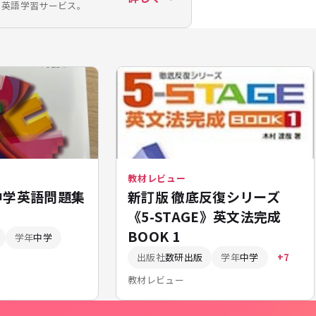
の英語学習サービス。
教材レビュー
中学英語問題集
新訂版 徹底反復シリーズ
《5-STAGE》英文法完成
BOOK 1
学年
中学
出版社
数研出版
学年
中学
+7
教材レビュー