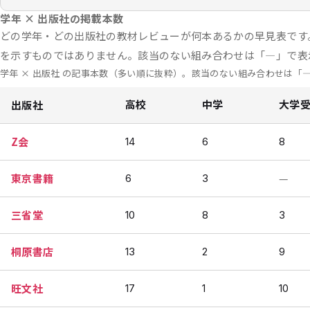
学年 × 出版社の掲載本数
どの学年・どの出版社の教材レビューが何本あるかの早見表です
を示すものではありません。該当のない組み合わせは「—」で表
学年 × 出版社 の記事本数（多い順に抜粋）。該当のない組み合わせは「
出版社
高校
中学
大学
Z会
14
6
8
東京書籍
—
6
3
三省堂
10
8
3
桐原書店
13
2
9
旺文社
17
1
10