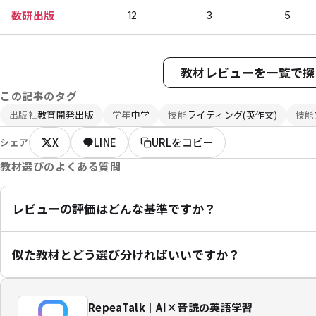
数研出版
12
3
5
教材レビューを一覧で探
この記事のタグ
出版社
教育開発出版
学年
中学
技能
ライティング(英作文)
技能
X
LINE
URLをコピー
シェア
教材選びのよくある質問
レビューの評価はどんな基準ですか？
似た教材とどう選び分ければいいですか？
RepeaTalk｜AI×音読の英語学習