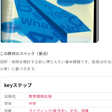
この教材のスペック（要点）
採択・併用を検討する前に押さえたい基本情報です。各値は付与
ル等）に基づきます。
keyステップ
出版社
教育開発出版
学年
中学
技能
ライティング(英作文)
、
文法
、
語彙