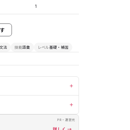
1
す
文法
技能
語彙
レベル
基礎・補習
PR・運営元
詳しく →