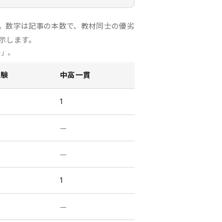
。数字は記事の本数で、教材同士の優劣
示します。
—」。
受験
中高一貫
1
—
—
1
—