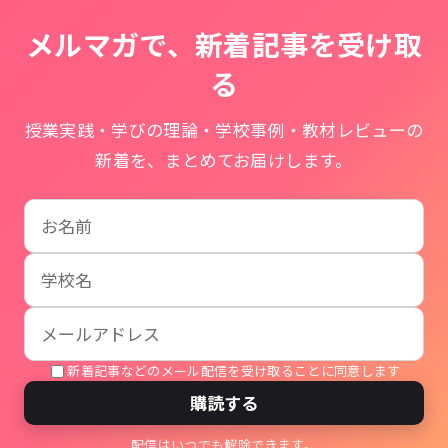
メルマガで、新着記事を受け取
る
授業実践・学びの理論・学校事例・教材レビューの
新着を、まとめてお届けします。
お名前
学校名
メールアドレス
新着記事などのメール配信を受け取ることに同意します
購読する
配信はいつでも解除できます。