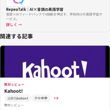
RepeaTalk｜AI×音読の英語学習
音読×AIフィードバックで4技能を伸ばす、学校向けの英語学習サ
ービス。
詳しく →
関連する記事
教材レビュー
Kahoot!
出版社
kahoot
学年
中学
+9
教材レビュー