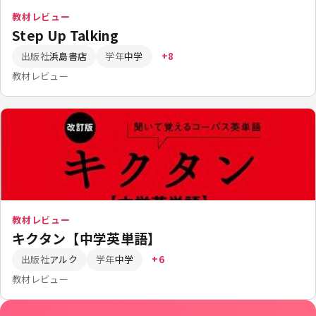
教材レビュー
Step Up Talking
出版社
浜島書店
学年
中学
+8
教材レビュー
教材レビュー
キクタン【中学英単語】
出版社
アルク
学年
中学
+6
教材レビュー