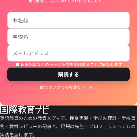
お名前
学校名
メールアドレス
新着記事などのメール配信を受け取ることに同意します
購読する
配信はいつでも解除できます。
英語教員のための教育メディア。授業実践・学びの理論・学校事
例・教材レビューの記事と、現場の先生＝プロフェッショナルの
実践を届けます。