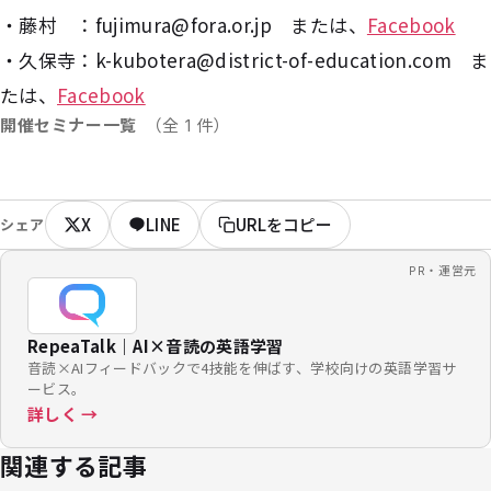
・藤村 ：fujimura@fora.or.jp または、
Facebook
・久保寺：k-kubotera@district-of-education.com ま
たは、
Facebook
開催セミナー一覧
（全 1 件）
X
LINE
URLをコピー
シェア
PR・運営元
RepeaTalk｜AI×音読の英語学習
音読×AIフィードバックで4技能を伸ばす、学校向けの英語学習サ
ービス。
詳しく →
関連する記事