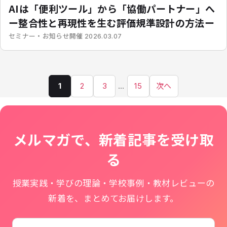
AIは「便利ツール」から「協働パートナー」へ
ー整合性と再現性を生む評価規準設計の方法ー
開催
セミナー・お知らせ
2026.03.07
1
2
3
…
15
次へ
ペ
ー
ジ
メルマガで、新着記事を受け取
送
る
り
授業実践・学びの理論・学校事例・教材レビューの
新着を、まとめてお届けします。
お名前
学校名
メールアドレス