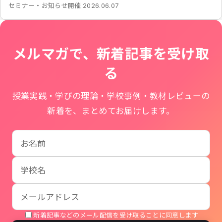
開催
セミナー・お知らせ
2026.06.07
メルマガで、新着記事を受け取
る
授業実践・学びの理論・学校事例・教材レビューの
新着を、まとめてお届けします。
お名前
学校名
メールアドレス
新着記事などのメール配信を受け取ることに同意します