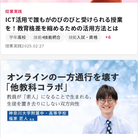
授業実践
ICT活用で誰もがのびのびと受けられる授業
を！教育格差を縮めるための活用方法とは
学年
高校
技能
4技能統合
技能
入試・資格
+6
授業実践
2025.02.27