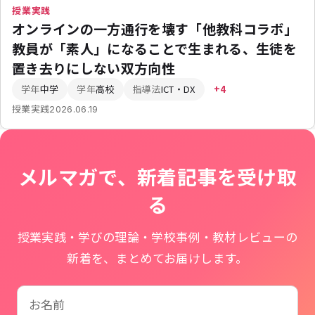
授業実践
オンラインの一方通行を壊す「他教科コラボ」
教員が「素人」になることで生まれる、生徒を
置き去りにしない双方向性
学年
中学
学年
高校
指導法
ICT・DX
+4
授業実践
2026.06.19
メルマガで、新着記事を受け取
る
授業実践・学びの理論・学校事例・教材レビューの
新着を、まとめてお届けします。
お名前
学校名
メールアドレス