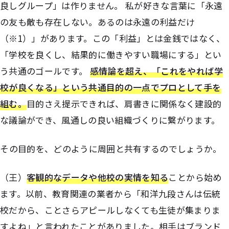
良しグループ」は作りません。 私が好きな言葉に「永遠
の友も敵も存在しない。あるのは永遠の利益だけ
（※1）」があります。この「利益」とは金銭ではなく、
「学校を良くし、結果的に働きやすい職場にする」とい
う共通のゴールです。
感情論を超え、「これをやれば学
校が良くなる」という共通目的の一点でプロとして手を
組む。
目的さえ提示できれば、肩書きに関係なく建設的
な議論ができ、風通しの良い組織づくりに繋がります。
――その目的を、どのように周囲と共有するのでしょうか。
（王）
客観的なデータや他校の実情を知る
ことから始め
ます。以前、教育関連の業者から「和洋九段さんは伝統
校だから、ことさらアピールしなくても生徒が集まりま
すよね」と言われたことがありました。
相手はブランド