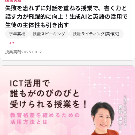
授業実践
失敗を恐れずに対話を重ねる授業で、書く力と
話す力が飛躍的に向上！生成AIと英語の活用で
生徒の主体性も引き出す
学年
高校
技能
スピーキング
技能
ライティング(英作文)
+7
授業実践
2025.09.17