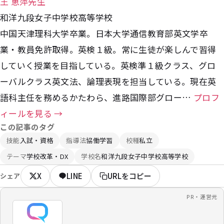
王 恵萍先生
和洋九段女子中学校高等学校
中国天津理科大学卒業。日本大学通信教育部英文学卒
業・教員免許取得。英検１級。常に生徒が楽しんで習得
していく授業を目指している。英検準１級クラス、グロ
ーバルクラス英文法、論理表現を担当している。現在英
語科主任を務めるかたわら、進路国際部グロー…
プロフ
ィールを見る →
この記事のタグ
技能
入試・資格
指導法
協働学習
校種
私立
テーマ
学校改革・DX
学校名
和洋九段女子中学校高等学校
X
LINE
URLをコピー
シェア
PR・運営元