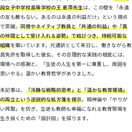
段女子中学校高等学校の王 恵萍先生
は、この壁を「永遠
の友も敵もない。あるのは永遠の利益だけ」という視点
で突破。
同僚やネイティブ教員と「共通の利益」や「真
の仲間として受け入れる姿勢」で結びつき、持続可能な
組織
を築いています。元通訳として来日し、働きながら教
員免許を取得した彼女。その合理的な実践の根底には、
環境への感謝と、「生徒の人生を第一に尊重し、周囲を
思いやる」温かい教育哲学がありました。
本記事は、
「冷静な戦略的思考」と「温かな教育環境」
の両立という逆説的な処方箋を提示
。精神論や「やりが
い搾取」を防ぎ、生徒も教師も幸福になれる教育現場を
生き抜くための「設計図」を探ります。