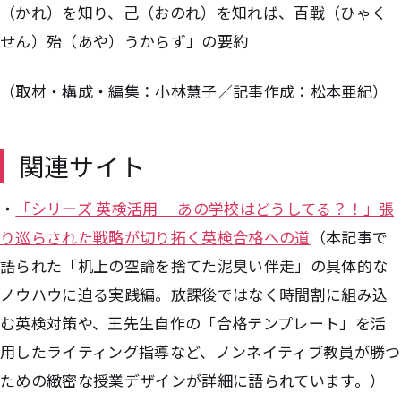
（かれ）を知り、己（おのれ）を知れば、百戰（ひゃく
せん）殆（あや）うからず」の要約
（取材・構成・編集：小林慧子／記事作成：松本亜紀）
関連サイト
・
「シリーズ 英検活用 あの学校はどうしてる？！」張
り巡らされた戦略が切り拓く英検合格への道
（本記事で
語られた「机上の空論を捨てた泥臭い伴走」の具体的な
ノウハウに迫る実践編。放課後ではなく時間割に組み込
む英検対策や、王先生自作の「合格テンプレート」を活
用したライティング指導など、ノンネイティブ教員が勝つ
ための緻密な授業デザインが詳細に語られています。）