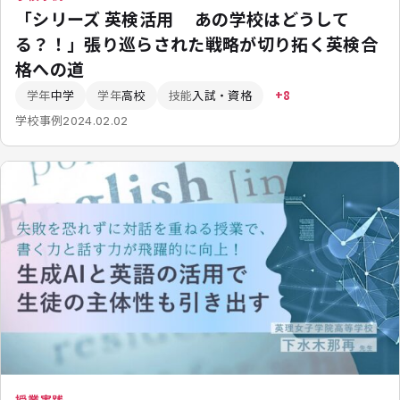
「シリーズ 英検活用 あの学校はどうして
る？！」張り巡らされた戦略が切り拓く英検合
格への道
学年
中学
学年
高校
技能
入試・資格
+8
学校事例
2024.02.02