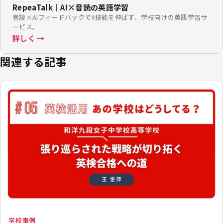
RepeaTalk｜AI×音読の英語学習
音読×AIフィードバックで4技能を伸ばす、学校向けの英語学習サ
ービス。
詳しく →
関連する記事
学校事例