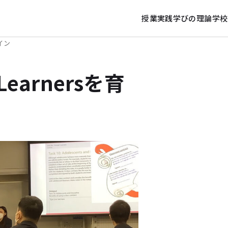
授業実践
学びの理論
学校
ザイン
 Learnersを育