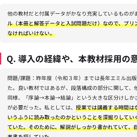
他の教材だと付属データがかなり充実しているものが
ル（本冊と解答データと入試問題だけ）なので、プリ
なければいけない。
Q. 導入の経緯や、本教材採用の
問題/課題：昨年度（令和３年）までは長年エミル出版の『C
た。良い教材ではあるが、段落構成の部分に関して、
同様、「序論→本論→結論」という大きな区分けしか
が必要だった。私としては、
授業では講義する時間は
いうふうに読み取ったのかということを深掘りしてい
ていた。そのために、解説がしっかり書かれていて、
考書を探していた。