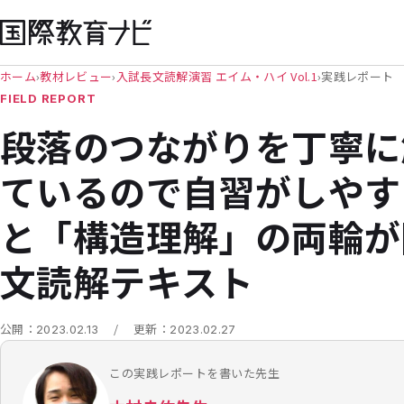
ホーム
›
教材レビュー
›
入試長文読解演習 エイム・ハイ Vol.1
›
実践レポート
FIELD REPORT
段落のつながりを丁寧に
ているので自習がしやす
と「構造理解」の両輪が
文読解テキスト
/
公開：
2023.02.13
更新：
2023.02.27
この実践レポートを書いた先生