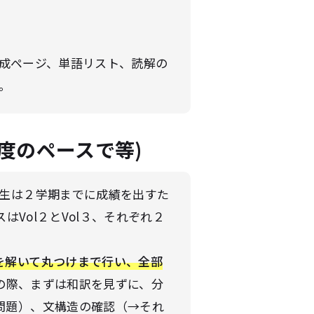
成ページ、単語リスト、読解の
。
程度のペースで等)
年生は２学期までに成績を出すた
はVol２とVol３、それぞれ２
を解いて丸つけまで行い、全部
の際、まずは和訳を見ずに、分
問題）、文構造の確認（→それ