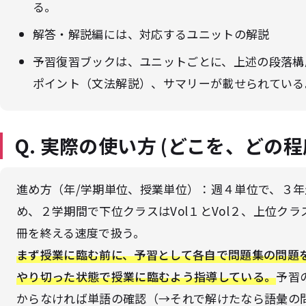
る。
解答・解説編には、対応するユニットの解説
予習復習ブックは、ユニットごとに、上述の段落構
ポイント（文法解説）、サマリーが載せられている
Q. 実際の使い方 (どこを、どの
進め方（年/学期単位、授業単位）：週４単位で、３
め、２学期間で下位クラスはVol１とVol２、上位クラス
冊を終える速度で扱う。
まず授業に臨む前に、予習として各自で問題集の問題
やり切った状態で授業に臨むよう指導している。
予習
からなければ単語の確認（→それで解けたなら語彙の