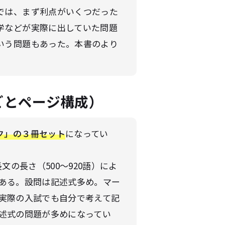
では、まず利点がいくつだった
学などが実際に出していた問題
いう問題もあった。本書のより
ごとページ構成）
ク」の３冊セット
になってい
長文の長さ（500～920語）によ
ある。設問は記述式多め。マー
実際の入試でも自分で考えて記
述式の問題が多めになってい