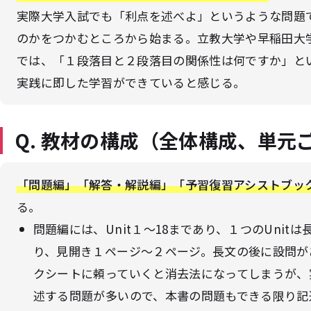
実際大学入試でも「利点を述べよ」というような問題
のかをつかむところから始まる。立教大学や早稲田大
では、「１段落目と２段落目の関係性は何ですか」と
実践に即した学習ができていると感じる。
Q. 教材の構成（全体構成、単元
「問題編」「解答・解説編」「予習復習アシストブッ
る。
問題編には、Unit１～18まであり、１つのUnitは
り、見開き１ページ～２ページ。長文の後に設問が
クシートに頼っていくと消去法になってしまうが、
述する問題が多いので、本書の問題もできる限り記