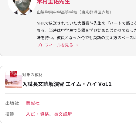
木村圭佑先生
山脇学園中学高等学校（東京都港区赤坂）
NHKで放送されていた大西泰斗先生の『ハートで感じ
ちる。当時は中学生で英語を学び始めたばかりであっ
味を持つ。教員となった今でも英語の捉え方のベース
プロフィールを見る →
対象の教材
入試長文読解演習 エイム・ハイ Vol.1
出版社
美誠社
技能
入試・資格
、
長文読解