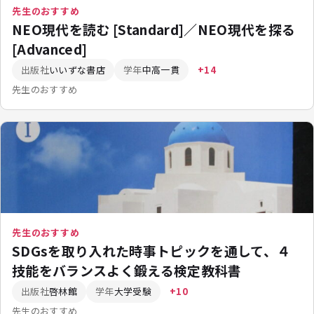
先生のおすすめ
NEO現代を読む [Standard]／NEO現代を探る
[Advanced]
出版社
いいずな書店
学年
中高一貫
+14
先生のおすすめ
先生のおすすめ
SDGsを取り入れた時事トピックを通して、４
技能をバランスよく鍛える検定教科書
出版社
啓林館
学年
大学受験
+10
先生のおすすめ