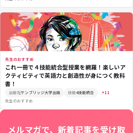
先生のおすすめ
これ一冊で４技能統合型授業を網羅！楽しいア
クティビティで英語力と創造性が身につく教科
書！
出版社
ケンブリッジ大学出版
技能
4技能統合
+11
先生のおすすめ
メルマガで、新着記事を受け取