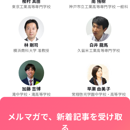
樫村 真由
南 侑樹
東京工業高等専門学校
神戸市立工業高等専門学校 一般科
林 剛司
白井 龍馬
横浜商科大学 准教授
久留米工業高等専門学校
加藤 吉博
早瀬 由美子
滝中学校・滝高等学校
常翔啓光学園中学校・高等学校
メルマガで、新着記事を受け取
る