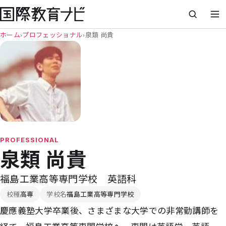
ホーム
›
プロフェッショナル
›
泉類 尚貴
PROFESSIONAL
泉類 尚貴
福島工業高等専門学校 英語科
校種
高専
学校名
福島工業高等専門学校
慶應義塾大学卒業後、さまざまな大学での非常勤講師を