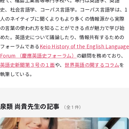
経て、福島工業高等専門学校へ。専門は英語学、英語
史、社会言語学、コーパス言語学。コーパス言語学は、1
人のネイティブに聞くよりもより多くの情報源から実際
の言葉の使われ方を知ることができる点が魅力で学び始
めた。英語史について議論したり、情報共有するための
フォーラムである
Keio History of the English Language
Forum （慶應英語史フォーラム）
の顧問を務めており、
英語史新聞第３号の１面
や、
世界英語の関するコラム
を
執筆している。
泉類 尚貴先生の記事
（全 1 件）