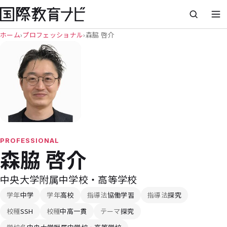
ホーム
›
プロフェッショナル
›
森脇 啓介
PROFESSIONAL
森脇 啓介
中央大学附属中学校・高等学校
学年
中学
学年
高校
指導法
協働学習
指導法
探究
校種
SSH
校種
中高一貫
テーマ
探究