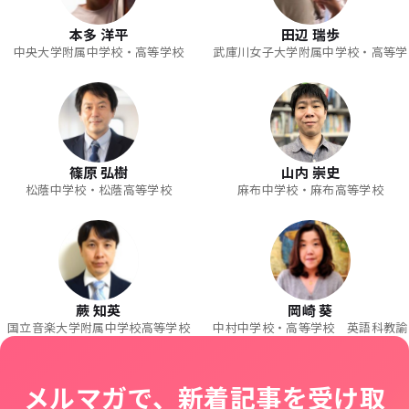
本多 洋平
田辺 瑞歩
中央大学附属中学校・高等学校
武庫川女子大学附属中学校・高等学
篠原 弘樹
山内 崇史
松蔭中学校・松蔭高等学校
麻布中学校・麻布高等学校
蕨 知英
岡崎 葵
国立音楽大学附属中学校高等学校
中村中学校・高等学校 英語科教諭
メルマガで、新着記事を受け取