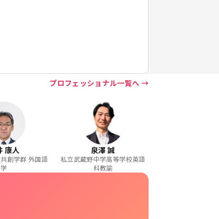
プロフェッショナル一覧へ
井 康人
泉澤 誠
域共創学群 外国語
私立武蔵野中学高等学校英語
学
科教諭