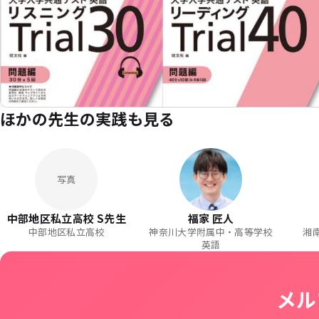
ほかの先生の実践も見る
写真
中部地区私立高校 S先生
福家 匠人
中部地区私立高校
神奈川大学附属中・高等学校
湘
英語
メル