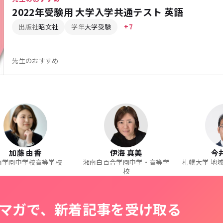
2022年受験用 大学入学共通テスト 英語
出版社
昭文社
学年
大学受験
+7
先生のおすすめ
加藤 由香
伊海 真美
今
南学園中学校高等学校
湘南白百合学園中学・高等学
札幌大学 地
校
マガで、新着記事を受け取る