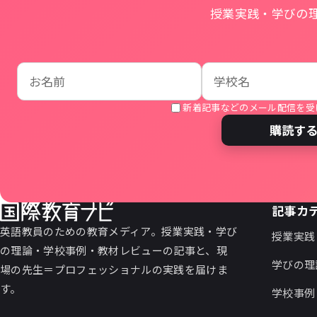
授業実践・学びの
お名前
学校名
メールアドレス
新着記事などのメール配信を受
購読す
記事カ
英語教員のための教育メディア。授業実践・学び
授業実践
の理論・学校事例・教材レビューの記事と、現
学びの理
場の先生＝プロフェッショナルの実践を届けま
す。
学校事例