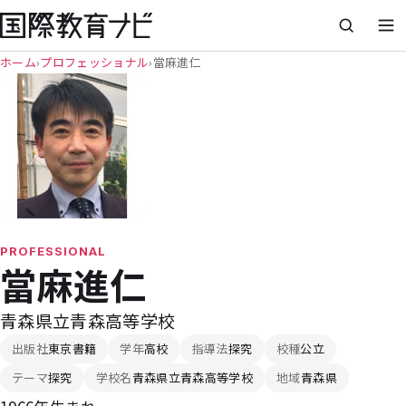
ホーム
›
プロフェッショナル
›
當麻進仁
PROFESSIONAL
當麻進仁
青森県立青森高等学校
出版社
東京書籍
学年
高校
指導法
探究
校種
公立
テーマ
探究
学校名
青森県立青森高等学校
地域
青森県