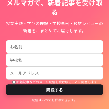
メルマガで、新着記事を受け取
る
授業実践・学びの理論・学校事例・教材レビューの
新着を、まとめてお届けします。
お名前
学校名
メールアドレス
新着記事などのメール配信を受け取ることに同意します
購読する
配信はいつでも解除できます。