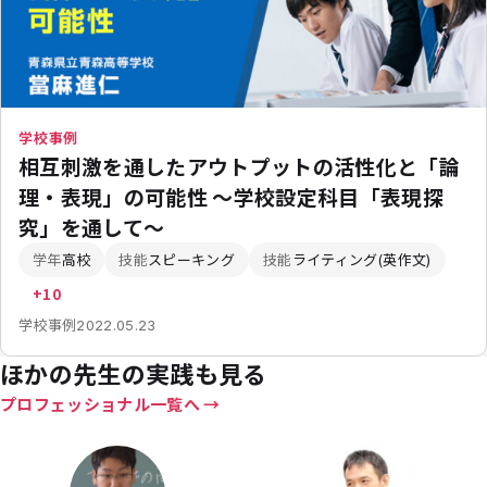
学校事例
相互刺激を通したアウトプットの活性化と「論
理・表現」の可能性 ～学校設定科目「表現探
究」を通して～
学年
高校
技能
スピーキング
技能
ライティング(英作文)
+10
学校事例
2022.05.23
ほかの先生の実践も見る
プロフェッショナル一覧へ