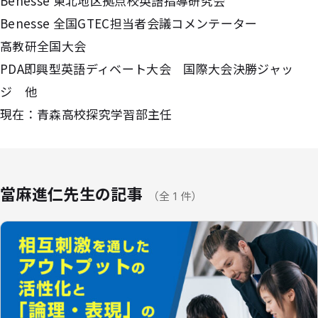
Benesse 東北地区拠点校英語指導研究会
Benesse 全国GTEC担当者会議コメンテーター
高教研全国大会
PDA即興型英語ディベート大会 国際大会決勝ジャッ
ジ 他
現在：青森高校探究学習部主任
當麻進仁先生の記事
（全 1 件）