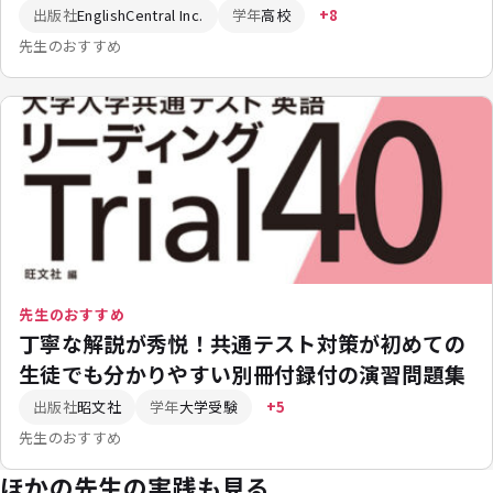
出版社
EnglishCentral Inc.
学年
高校
+8
先生のおすすめ
先生のおすすめ
丁寧な解説が秀悦！共通テスト対策が初めての
生徒でも分かりやすい別冊付録付の演習問題集
出版社
昭文社
学年
大学受験
+5
先生のおすすめ
ほかの先生の実践も見る