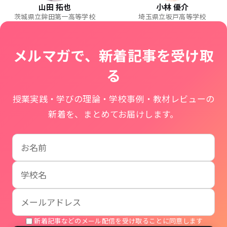
山田 拓也
小林 優介
茨城県立鉾田第一高等学校
埼玉県立坂戸高等学校
メルマガで、新着記事を受け取
る
授業実践・学びの理論・学校事例・教材レビューの
新着を、まとめてお届けします。
お名前
学校名
メールアドレス
新着記事などのメール配信を受け取ることに同意します