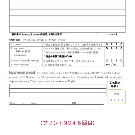
（
プリントNO.4 ６回目
）