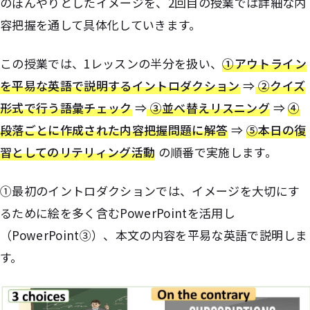
のぼんやりとしたイメージを、2回目の授業では詳細な内
容把握を通して具体化していきます。
この授業では、1レッスンの半分を扱い、
➀アウトライン
を平易な英語で説明するイントロダクション
⇒
②クイズ
形式で行う語彙チェック
⇒
③並べ替えリスニング
⇒
④
段落ごとに作成された内容把握問題に解答
⇒
⑤本日の復
習としてのリテリィング活動
の順番で実施します。
➀最初のイントロダクションでは、イメージを大切にす
るために絵を多く含むPowerPointを活用し
（PowerPoint③）、本文の内容を平易な英語で説明しま
す。