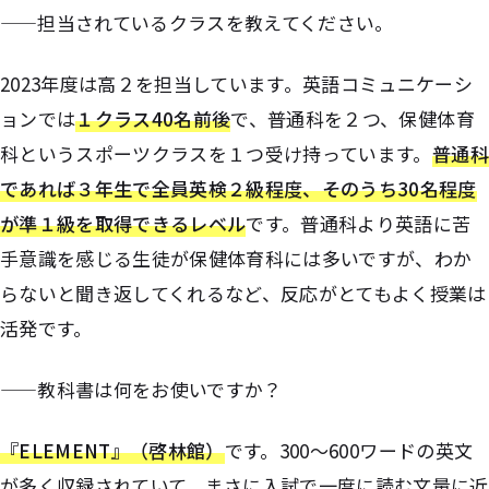
——担当されているクラスを教えてください。
2023年度は高２を担当しています。英語コミュニケーシ
ョンでは
１クラス40名前後
で、普通科を２つ、保健体育
科というスポーツクラスを１つ受け持っています。
普通科
であれば３年生で全員英検２級程度、そのうち30名程度
が準１級を取得できるレベル
です。普通科より英語に苦
手意識を感じる生徒が保健体育科には多いですが、わか
らないと聞き返してくれるなど、反応がとてもよく授業は
活発です。
——教科書は何をお使いですか？
『ELEMENT』（啓林館）
です。300〜600ワードの英文
が多く収録されていて、まさに入試で一度に読む文量に近