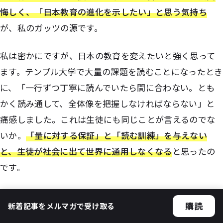
悔しく、「日本教育の進化を示したい」と思う気持ち
が、私のガッツの源です。
私は密かにですが、日本の教育を変えたいと強く思って
ます。テンプル大学で大量の課題を読むことになったとき
に、「一行ずつ丁寧に読んでいたら間に合わない。とも
かく読み通して、全体像を把握しなければならない」と
痛感しました。これは生徒にも同じことが言えるのでな
いか。
「量に対する保証」と「読む訓練」を与えない
と、生徒が社会に出て世界に通用しなくなる
と思ったの
です。
テンプル大学で、英語でエッセイを書いたり、ディスカッ
購読
新着記事をメルマガで受け取る
ションをしたり、英語を使わざるを得ない状況では「ど