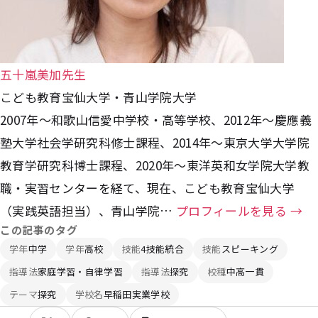
五十嵐美加先生
こども教育宝仙大学・青山学院大学
2007年～和歌山信愛中学校・高等学校、2012年～慶應義
塾大学社会学研究科修士課程、2014年～東京大学大学院
教育学研究科博士課程、2020年～東洋英和女学院大学教
職・実習センターを経て、現在、こども教育宝仙大学
（実践英語担当）、青山学院…
プロフィールを見る →
この記事のタグ
学年
中学
学年
高校
技能
4技能統合
技能
スピーキング
指導法
家庭学習・自律学習
指導法
探究
校種
中高一貫
テーマ
探究
学校名
早稲田実業学校