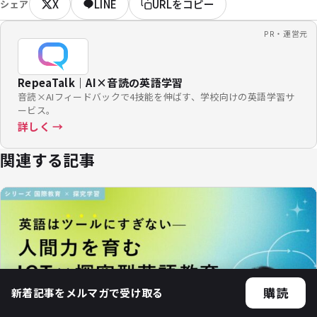
X
LINE
URLをコピー
シェア
PR・運営元
RepeaTalk｜AI×音読の英語学習
音読×AIフィードバックで4技能を伸ばす、学校向けの英語学習サ
ービス。
詳しく →
関連する記事
購読
新着記事をメルマガで受け取る