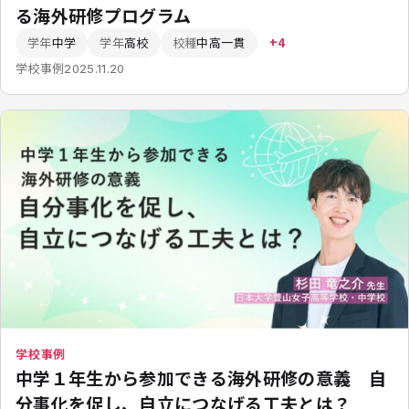
る海外研修プログラム
学年
中学
学年
高校
校種
中高一貫
+4
学校事例
2025.11.20
学校事例
中学１年生から参加できる海外研修の意義 自
分事化を促し、自立につなげる工夫とは？