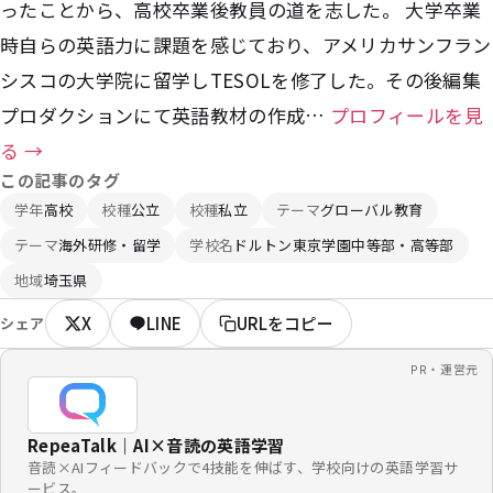
ったことから、高校卒業後教員の道を志した。 大学卒業
時自らの英語力に課題を感じており、アメリカサンフラン
シスコの大学院に留学しTESOLを修了した。その後編集
プロダクションにて英語教材の作成…
プロフィールを見
る →
この記事のタグ
学年
高校
校種
公立
校種
私立
テーマ
グローバル教育
テーマ
海外研修・留学
学校名
ドルトン東京学園中等部・高等部
地域
埼玉県
X
LINE
URLをコピー
シェア
PR・運営元
RepeaTalk｜AI×音読の英語学習
音読×AIフィードバックで4技能を伸ばす、学校向けの英語学習サ
ービス。