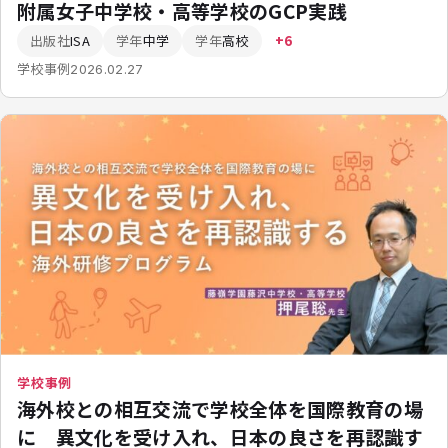
附属女子中学校・高等学校のGCP実践
出版社
ISA
学年
中学
学年
高校
+6
学校事例
2026.02.27
学校事例
海外校との相互交流で学校全体を国際教育の場
に 異文化を受け入れ、日本の良さを再認識す