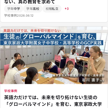
ない、真の教育を求めて
学年
中学
学年
高校
校種
私立
+3
学校事例
2026.06.12
学校事例
英語力だけでは、未来を切り拓けない――生徒の
「グローバルマインド」を育む、東京家政大学