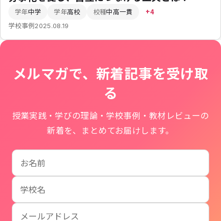
学年
中学
学年
高校
校種
中高一貫
+4
学校事例
2025.08.19
メルマガで、新着記事を受け取
る
授業実践・学びの理論・学校事例・教材レビューの
新着を、まとめてお届けします。
お名前
学校名
メールアドレス