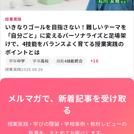
授業実践
いきなりゴールを目指さない！難しいテーマを
「自分ごと」に変えるパーソナライズと足場架
けで、4技能をバランスよく育てる授業実践の
ポイントとは
学年
中学
学年
高校
技能
4技能統合
+10
授業実践
2025.09.29
メルマガで、新着記事を受け取
る
授業実践・学びの理論・学校事例・教材レビューの
新着を、まとめてお届けします。