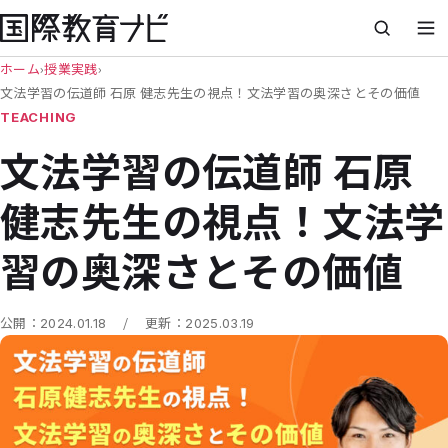
ホーム
›
授業実践
›
文法学習の伝道師 石原 健志先生の視点！文法学習の奥深さとその価値
TEACHING
文法学習の伝道師 石原
健志先生の視点！文法学
習の奥深さとその価値
/
公開：
2024.01.18
更新：
2025.03.19