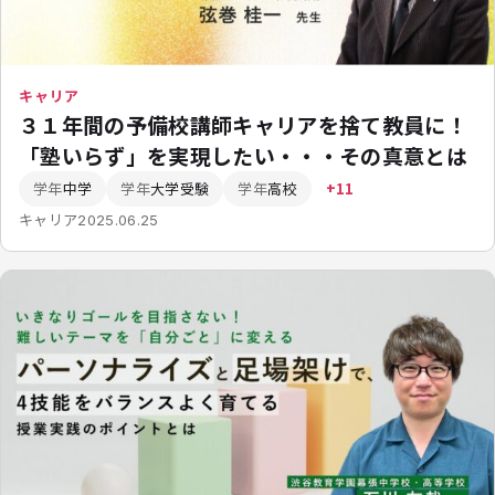
キャリア
３１年間の予備校講師キャリアを捨て教員に！
「塾いらず」を実現したい・・・その真意とは
学年
中学
学年
大学受験
学年
高校
+11
キャリア
2025.06.25