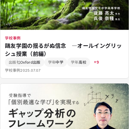
学校事例
鷗友学園の揺るがぬ信念 ―オールイングリッ
シュ授業（前編）
出版社
Oxford出版
学年
中学
学年
高校
+9
学校事例
2025.07.07