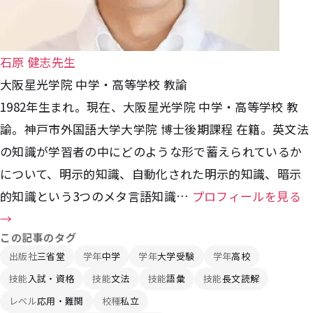
石原 健志先生
大阪星光学院 中学・高等学校 教諭
1982年生まれ。現在、大阪星光学院 中学・高等学校 教
諭。神戸市外国語大学大学院 博士後期課程 在籍。英文法
の知識が学習者の中にどのような形で蓄えられているか
について、明示的知識、自動化された明示的知識、暗示
的知識という3つのメタ言語知識…
プロフィールを見る
→
この記事のタグ
出版社
三省堂
学年
中学
学年
大学受験
学年
高校
技能
入試・資格
技能
文法
技能
語彙
技能
長文読解
レベル
応用・難関
校種
私立