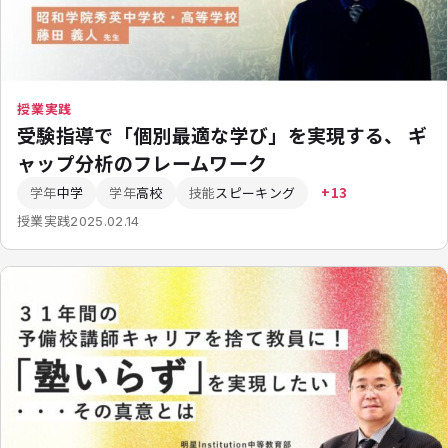
授業実践
受験指導で「個別最適な学び」を実現する、 ギ
ャップ分析のフレームワーク
学年
中学
学年
高校
技能
スピーキング
+13
授業実践
2025.02.14