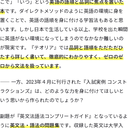
こで」「いつ」という
英語の語順と品詞に焦点を置いた
本
です。ダイレクトメソッドのように英語の環境に身を
置くことで、英語の語順を身に付ける学習法もあると思
います。しかし日本で生活している以上、学校を出た瞬間
に英語がない環境になってしまうのでなかなか難しいの
が現実です。『テオリア』では
品詞と語順をただただひ
たすら詳しく書いて、徹底的にわかりやすく、ゼロのゼ
ロから文法を扱っています
。
—— 一方、2023年４月に刊行された『入試実例 コンスト
ラクションズ』は、どのような力を身に付けてほしいと
いう思いから作られたのでしょうか？
副題が『英文法語法コンプリートガイド』となっているよ
うに
英文法・語法の問題集
です。収録した英文は大学入