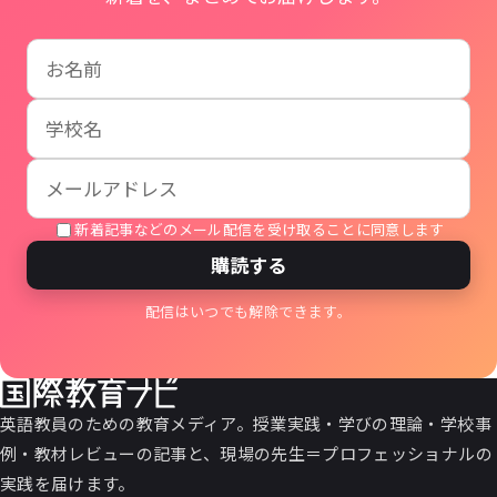
お名前
学校名
メールアドレス
新着記事などのメール配信を受け取ることに同意します
購読する
配信はいつでも解除できます。
英語教員のための教育メディア。授業実践・学びの理論・学校事
例・教材レビューの記事と、現場の先生＝プロフェッショナルの
実践を届けます。