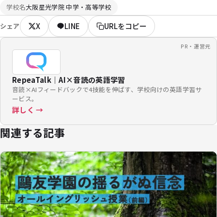
学校名
大阪星光学院 中学・高等学校
X
LINE
URLをコピー
シェア
PR・運営元
RepeaTalk｜AI×音読の英語学習
音読×AIフィードバックで4技能を伸ばす、学校向けの英語学習サ
ービス。
詳しく →
関連する記事