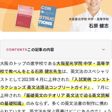
この記事の内容
CONTENTS
大阪のトップの進学校である
大阪星光学院 中学・高等学
校で教べんをとる石原 健志先生
は、英文法のスペシャリ
ストとして2023年４月に上梓された
『入試実例 コンスト
ラクションズ 英文法語法コンプリートガイド』
、７月に
上梓された
『基礎英文のテオリア 英文法で迫る英文読解
の基礎知識』
のみならず、多くの英文法書の制作に携わ
られています。英文法を学ぶ意義はどこにあるのでしょう