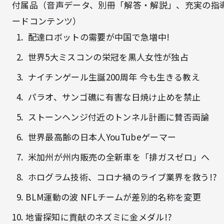
付属品（音声データ、別冊「解答・解説」、充実の指
ードコンテンツ）
配達ロボットの需要が中国で急増中!
世界5大ミスコンの栄冠を黒人女性が独占
ナイチンゲール生誕200周年 今も生きる教え
パラオ、サンゴ礁に有害な日焼け止めを禁止
ストーンヘンジ付近のトンネル計画に賛否両論
世界最高齢の日本人YouTubeゲーマー
米加州が州内販売の全新車を「排ガスゼロ」へ
ホログラム技術、コロナ禍のライブ業界を救う!?
BLM運動の波 NFLチームが差別的名称を変更
地雷探知に貢献のネズミに金メダル!?