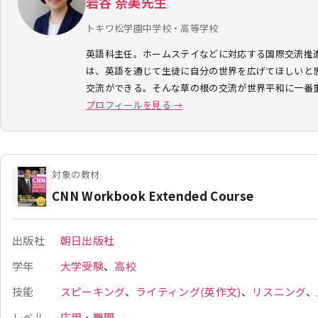
岩谷 奈美先生
トキワ松学園中学校・高等学校
英語科主任。ホームステイなどに対応する国際交流推進
は、英語を通じて生徒に自分の世界を広げてほしいと
交流ができる。そんな草の根の交流が世界平和に一番
プロフィールを見る →
対象の教材
CNN Workbook Extended Course
出版社
朝日出版社
学年
大学受験
、
高校
技能
スピーキング
、
ライティング(英作文)
、
リスニング
、
レベル
応用・難関