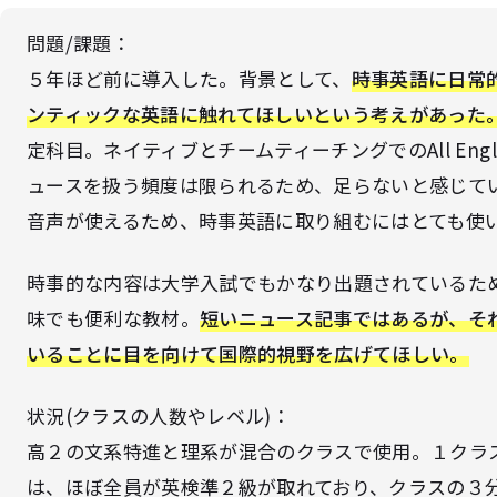
問題/課題：
５年ほど前に導入した。背景として、
時事英語に日常
ンティックな英語に触れてほしいという考えがあった
定科目。ネイティブとチームティーチングでのAll Eng
ュースを扱う頻度は限られるため、足らないと感じてい
音声が使えるため、時事英語に取り組むにはとても使
時事的な内容は大学入試でもかなり出題されているた
味でも便利な教材。
短いニュース記事ではあるが、そ
いることに目を向けて国際的視野を広げてほしい。
状況(クラスの人数やレベル)：
高２の文系特進と理系が混合のクラスで使用。１クラス
は、ほぼ全員が英検準２級が取れており、クラスの３