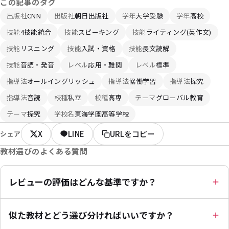
この記事のタグ
出版社
CNN
出版社
朝日出版社
学年
大学受験
学年
高校
技能
4技能統合
技能
スピーキング
技能
ライティング(英作文)
技能
リスニング
技能
入試・資格
技能
長文読解
技能
音読・発音
レベル
応用・難関
レベル
標準
指導法
オールイングリッシュ
指導法
協働学習
指導法
探究
指導法
音読
校種
私立
校種
高専
テーマ
グローバル教育
テーマ
探究
学校名
東海学園高等学校
X
LINE
URLをコピー
シェア
教材選びのよくある質問
レビューの評価はどんな基準ですか？
似た教材とどう選び分ければいいですか？