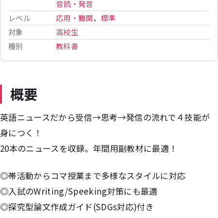
音読・発音
レベル
応用・難関
、
標準
対象
高校生
種別
教科書
概要
英語ニュースだから受信→思考→発信の流れで４技能が
身につく！
20本のニュースを収録。年間用副教材に最適！
◎帯活動からコマ授業まで多様なスタイルに対応
◎入試のWriting/Speeking対策にも最適
◎探究型論文作成ガイド(SDGs対応)付き