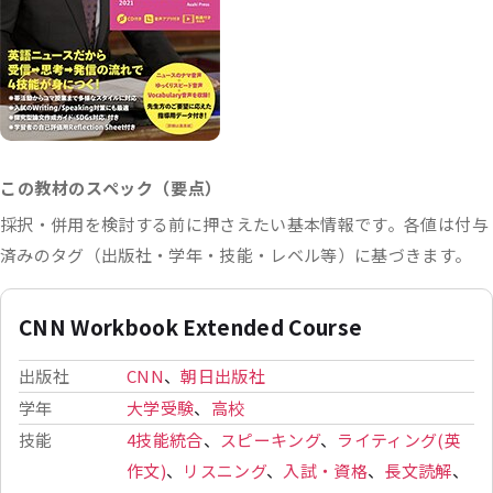
この教材のスペック（要点）
採択・併用を検討する前に押さえたい基本情報です。各値は付与
済みのタグ（出版社・学年・技能・レベル等）に基づきます。
CNN Workbook Extended Course
出版社
CNN
、
朝日出版社
学年
大学受験
、
高校
技能
4技能統合
、
スピーキング
、
ライティング(英
作文)
、
リスニング
、
入試・資格
、
長文読解
、