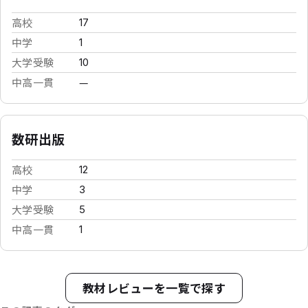
高校
17
中学
1
大学受験
10
中高一貫
—
数研出版
高校
12
中学
3
大学受験
5
中高一貫
1
教材レビューを一覧で探す