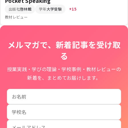
Pocket Speaking
出版社
啓林館
学年
大学受験
+15
教材レビュー
メルマガで、新着記事を受け取
る
授業実践・学びの理論・学校事例・教材レビューの
新着を、まとめてお届けします。
お名前
学校名
メールアドレス