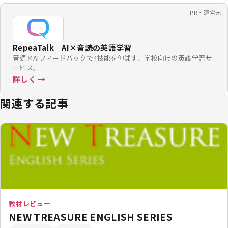
PR・運営元
RepeaTalk｜AI×音読の英語学習
音読×AIフィードバックで4技能を伸ばす、学校向けの英語学習サ
ービス。
詳しく →
関連する記事
教材レビュー
NEW TREASURE ENGLISH SERIES