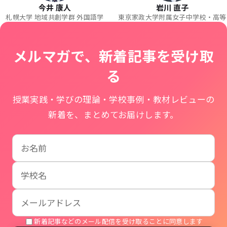
今井 康人
岩川 直子
札幌大学 地域共創学群 外国語学
東京家政大学附属女子中学校・高等
メルマガで、新着記事を受け取
る
授業実践・学びの理論・学校事例・教材レビューの
新着を、まとめてお届けします。
お名前
学校名
メールアドレス
新着記事などのメール配信を受け取ることに同意します