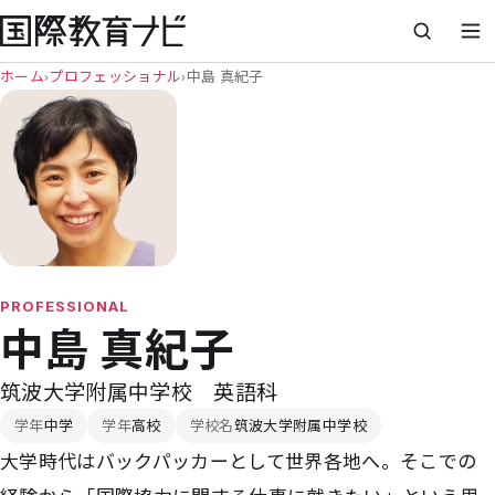
ホーム
›
プロフェッショナル
›
中島 真紀子
PROFESSIONAL
中島 真紀子
筑波大学附属中学校 英語科
学年
中学
学年
高校
学校名
筑波大学附属中学校
大学時代はバックパッカーとして世界各地へ。そこでの