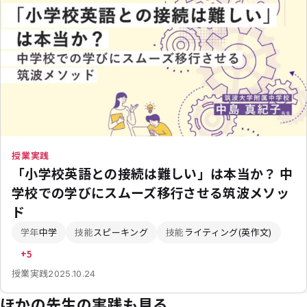
授業実践
「小学校英語との接続は難しい」は本当か？ 中
学校での学びにスムーズ移行させる筑波メソッ
ド
学年
中学
技能
スピーキング
技能
ライティング(英作文)
+5
授業実践
2025.10.24
ほかの先生の実践も見る