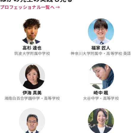
プロフェッショナル一覧へ
高杉 達也
福家 匠人
筑波大学附属中学校
神奈川大学附属中・高等学校 英語
伊海 真美
崎中 颯
湘南白百合学園中学・高等学校
大谷中学・高等学校