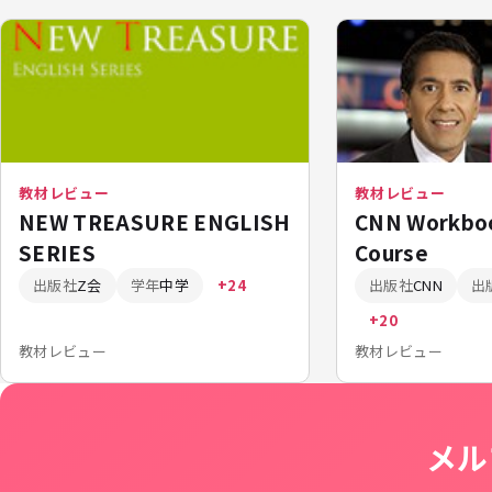
教材レビュー
教材レビュー
NEW TREASURE ENGLISH
CNN Workbo
SERIES
Course
出版社
Z会
学年
中学
+24
出版社
CNN
出
+20
教材レビュー
教材レビュー
メル