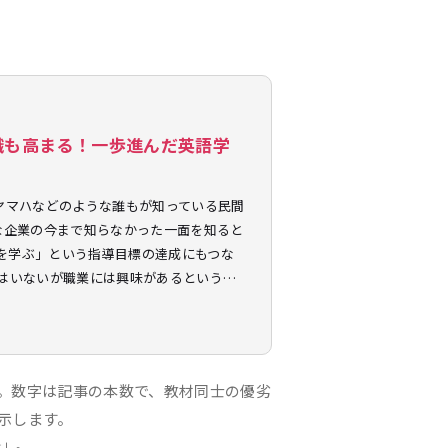
識も高まる！一歩進んだ英語学
ヤマハなどのような誰もが知っている民間
な企業の今まで知らなかった一面を知ると
を学ぶ」という指導目標の達成にもつな
てはいないが職業には興味があるという…
。数字は記事の本数で、教材同士の優劣
示します。
—」。