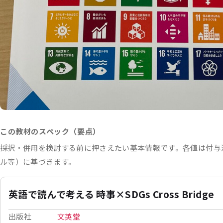
この教材のスペック（要点）
採択・併用を検討する前に押さえたい基本情報です。各値は付与
ル等）に基づきます。
英語で読んで考える 時事×SDGs Cross Bridge
出版社
文英堂