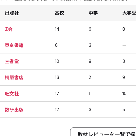
出版社
高校
中学
大学
Z会
14
6
8
東京書籍
—
6
3
三省堂
10
8
3
桐原書店
13
2
9
旺文社
17
1
10
数研出版
12
3
5
教材レビューを一覧で探