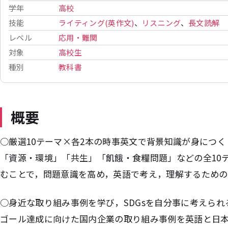
学年
高校
技能
ライティング(英作文)
、
リスニング
、
長文読解
レベル
応用・難関
対象
高校生
種別
教科書
概要
○厳選10テーマ×各2本の時事英文で背景知識が身につく
「資源・環境」「共生」「飢餓・食糧問題」などの全10
むことで，問題意識を高め，英語で考え，理解するための
○身近な取り組み事例を学び，SDGsを自分事に考えられ
ゴール達成に向けた国内企業の取り組み事例を英語と日