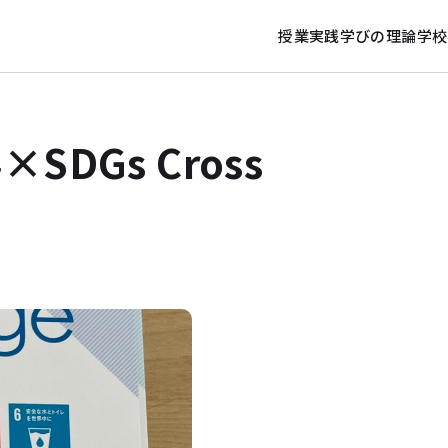
授業実践
学びの理論
学校
DGs Cross