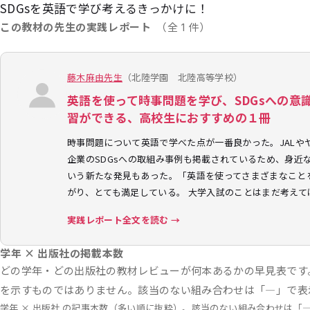
SDGsを英語で学び考えるきっかけに！
この教材の先生の実践レポート
（全 1 件）
藤木麻由先生
（北陸学園 北陸高等学校）
英語を使って時事問題を学び、SDGsへの意
習ができる、高校生におすすめの１冊
時事問題について英語で学べた点が一番良かった。JALや
企業のSDGsへの取組み事例も掲載されているため、身近
いう新たな発見もあった。「英語を使ってさまざまなこと
がり、とても満足している。 大学入試のことはまだ考え
実践レポート全文を読む →
学年 × 出版社の掲載本数
どの学年・どの出版社の教材レビューが何本あるかの早見表です
を示すものではありません。該当のない組み合わせは「—」で表
学年 × 出版社 の記事本数（多い順に抜粋）。該当のない組み合わせは「