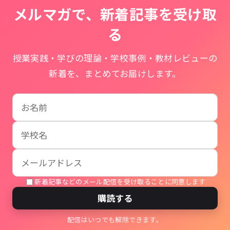
メルマガで、新着記事を受け取
る
授業実践・学びの理論・学校事例・教材レビューの
新着を、まとめてお届けします。
お名前
学校名
メールアドレス
新着記事などのメール配信を受け取ることに同意します
購読する
配信はいつでも解除できます。