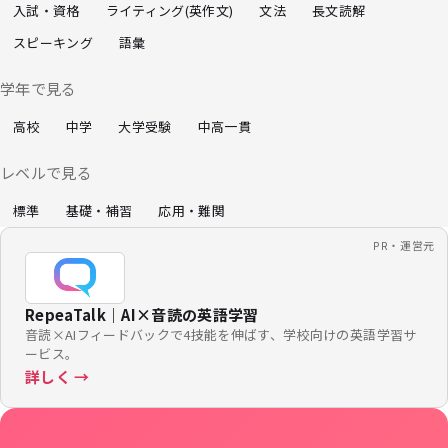
入試・資格
ライティング(英作文)
文法
長文読解
スピーキング
語彙
学年で見る
高校
中学
大学受験
中高一貫
レベルで見る
標準
基礎・補習
応用・難関
PR・運営元
RepeaTalk｜AI×音読の英語学習
音読×AIフィードバックで4技能を伸ばす、学校向けの英語学習サ
ービス。
詳しく →