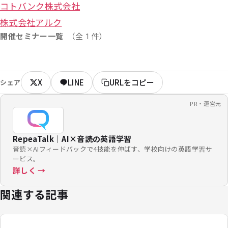
コトバンク株式会社
株式会社アルク
開催セミナー一覧
（全 1 件）
X
LINE
URLをコピー
シェア
PR・運営元
RepeaTalk｜AI×音読の英語学習
音読×AIフィードバックで4技能を伸ばす、学校向けの英語学習サ
ービス。
詳しく →
関連する記事