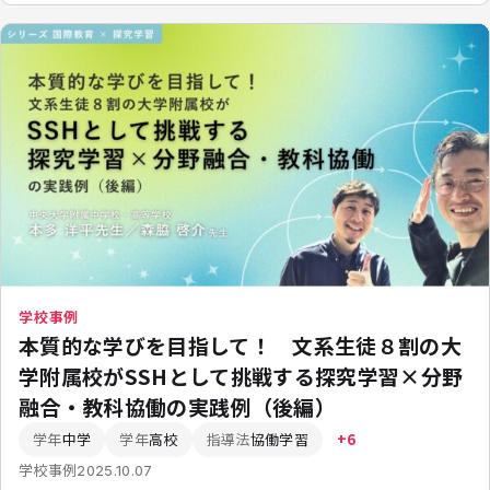
学校事例
本質的な学びを目指して！ 文系生徒８割の大
学附属校がSSHとして挑戦する探究学習×分野
融合・教科協働の実践例（後編）
学年
中学
学年
高校
指導法
協働学習
+6
学校事例
2025.10.07