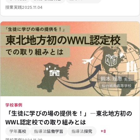
授業実践
2025.11.04
学校事例
「生徒に学びの場の提供を！」—東北地方初の
WWL認定校での取り組みとは
学年
高校
指導法
協働学習
指導法
探究
+8
学校事例
2024.11.28