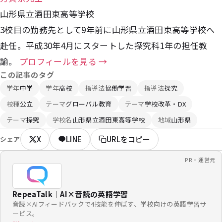
山形県立酒田東高等学校
3校目の勤務先として9年前に山形県立酒田東高等学校へ
赴任。平成30年4月にスタートした探究科1年の担任教
諭。
プロフィールを見る →
この記事のタグ
学年
中学
学年
高校
指導法
協働学習
指導法
探究
校種
公立
テーマ
グローバル教育
テーマ
学校改革・DX
テーマ
探究
学校名
山形県立酒田東高等学校
地域
山形県
X
LINE
URLをコピー
シェア
PR・運営元
RepeaTalk｜AI×音読の英語学習
音読×AIフィードバックで4技能を伸ばす、学校向けの英語学習サ
ービス。