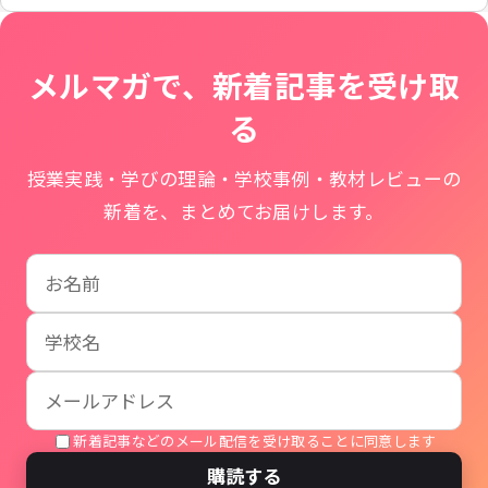
メルマガで、新着記事を受け取
る
授業実践・学びの理論・学校事例・教材レビューの
新着を、まとめてお届けします。
お名前
学校名
メールアドレス
新着記事などのメール配信を受け取ることに同意します
購読する