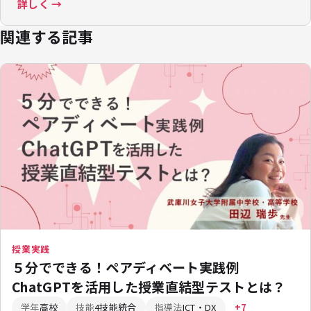
詳しく →
関連する記事
授業実践
５分でできる！ペアディベート実践例
ChatGPTを活用した授業直結型テストとは？
学年
高校
技能
4技能統合
指導法
ICT・DX
+7