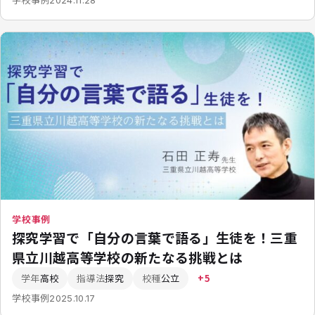
学校事例
探究学習で「自分の言葉で語る」生徒を！三重
県立川越高等学校の新たなる挑戦とは
学年
高校
指導法
探究
校種
公立
+5
学校事例
2025.10.17