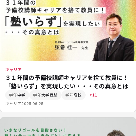
キャリア
３１年間の予備校講師キャリアを捨て教員に！
「塾いらず」を実現したい・・・その真意とは
学年
中学
学年
大学受験
学年
高校
+11
キャリア
2025.06.25