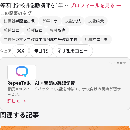
等専門学校非常勤講師を1年…
プロフィールを見る →
この記事のタグ
出版社
昇龍堂出版
学年
中学
技能
文法
技能
語彙
校種
公立
校種
私立
校種
高専
学校名
東京大学教育学部附属中等教育学校
地域
神奈川県
X
LINE
URLをコピー
シェア
PR・運営元
RepeaTalk｜AI×音読の英語学習
音読×AIフィードバックで4技能を伸ばす、学校向けの英語学習サ
ービス。
詳しく →
関連する記事