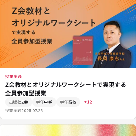
授業実践
Z会教材とオリジナルワークシートで実現する
全員参加型授業
出版社
Z会
学年
中学
学年
高校
+12
授業実践
2025.07.23