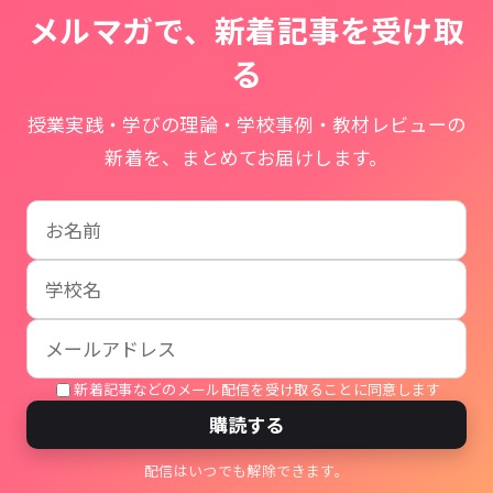
メルマガで、新着記事を受け取
る
授業実践・学びの理論・学校事例・教材レビューの
新着を、まとめてお届けします。
お名前
学校名
メールアドレス
新着記事などのメール配信を受け取ることに同意します
購読する
配信はいつでも解除できます。