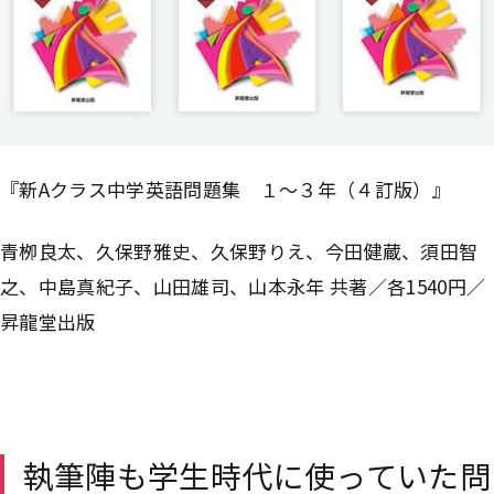
『新Aクラス中学英語問題集 １〜３年（４訂版）』
青栁良太、久保野雅史、久保野りえ、今田健蔵、須田智
之、中島真紀子、山田雄司、山本永年 共著／各1540円／
昇龍堂出版
執筆陣も学生時代に使っていた問