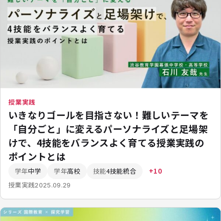
授業実践
いきなりゴールを目指さない！難しいテーマを
「自分ごと」に変えるパーソナライズと足場架
けで、4技能をバランスよく育てる授業実践の
ポイントとは
学年
中学
学年
高校
技能
4技能統合
+10
授業実践
2025.09.29