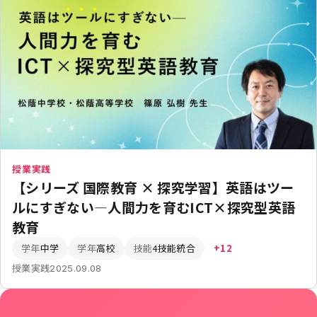
授業実践
【シリーズ 国際教育 × 探究学習】英語はツー
ルにすぎない—人間力を育むICT×探究型英語
教育
学年
中学
学年
高校
技能
4技能統合
+12
授業実践
2025.09.08